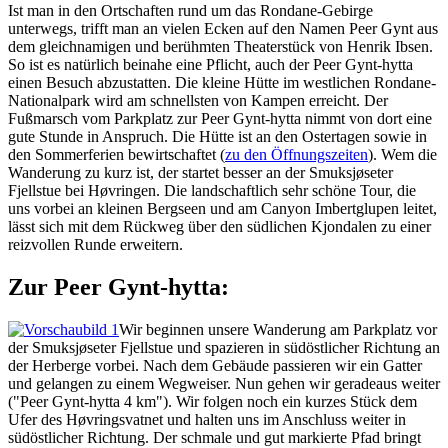
Ist man in den Ortschaften rund um das Rondane-Gebirge
unterwegs, trifft man an vielen Ecken auf den Namen Peer Gynt aus
dem gleichnamigen und berühmten Theaterstück von Henrik Ibsen.
So ist es natürlich beinahe eine Pflicht, auch der Peer Gynt-hytta
einen Besuch abzustatten. Die kleine Hütte im westlichen Rondane-
Nationalpark wird am schnellsten von Kampen erreicht. Der
Fußmarsch vom Parkplatz zur Peer Gynt-hytta nimmt von dort eine
gute Stunde in Anspruch. Die Hütte ist an den Ostertagen sowie in
den Sommerferien bewirtschaftet (
zu den Öffnungszeiten
). Wem die
Wanderung zu kurz ist, der startet besser an der Smuksjøseter
Fjellstue bei Høvringen. Die landschaftlich sehr schöne Tour, die
uns vorbei an kleinen Bergseen und am Canyon Imbertglupen leitet,
lässt sich mit dem Rückweg über den südlichen Kjondalen zu einer
reizvollen Runde erweitern.
Zur Peer Gynt-hytta:
Wir beginnen unsere Wanderung am Parkplatz vor
der Smuksjøseter Fjellstue und spazieren in südöstlicher Richtung an
der Herberge vorbei. Nach dem Gebäude passieren wir ein Gatter
und gelangen zu einem Wegweiser. Nun gehen wir geradeaus weiter
("Peer Gynt-hytta 4 km"). Wir folgen noch ein kurzes Stück dem
Ufer des Høvringsvatnet und halten uns im Anschluss weiter in
südöstlicher Richtung. Der schmale und gut markierte Pfad bringt