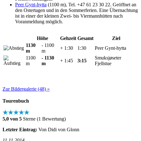
Peer Gynt-hytta
(1100 m), Tel. +47 61 23 30 22. Geöffnet an
den Ostertagen und in den Sommerferien. Eine Übernachtung
ist in einer der kleinen Zwei- bis Viermannhütten nach
Voranmeldung möglich.
Höhe
Gehzeit
Gesamt
Ziel
1130
- 1100
+ 1:30
1:30
Peer Gynt-hytta
m
m
1100
- 1130
Smuksjøseter
+ 1:45
3:15
m
m
Fjellstue
Zur Bildergalerie (48) »
Tourenbuch
★★★★★
5,0 von 5
Sterne (1 Bewertung)
Letzter Eintrag:
Von Didi von Glonn
11.11.2014