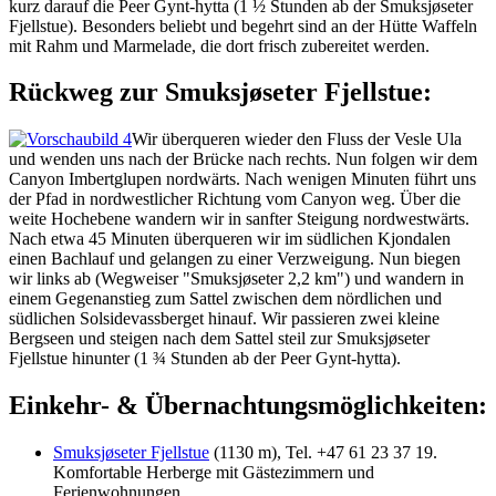
kurz darauf die Peer Gynt-hytta (1 ½ Stunden ab der Smuksjøseter
Fjellstue). Besonders beliebt und begehrt sind an der Hütte Waffeln
mit Rahm und Marmelade, die dort frisch zubereitet werden.
Rückweg zur Smuksjøseter Fjellstue:
Wir überqueren wieder den Fluss der Vesle Ula
und wenden uns nach der Brücke nach rechts. Nun folgen wir dem
Canyon Imbertglupen nordwärts. Nach wenigen Minuten führt uns
der Pfad in nordwestlicher Richtung vom Canyon weg. Über die
weite Hochebene wandern wir in sanfter Steigung nordwestwärts.
Nach etwa 45 Minuten überqueren wir im südlichen Kjondalen
einen Bachlauf und gelangen zu einer Verzweigung. Nun biegen
wir links ab (Wegweiser "Smuksjøseter 2,2 km") und wandern in
einem Gegenanstieg zum Sattel zwischen dem nördlichen und
südlichen Solsidevassberget hinauf. Wir passieren zwei kleine
Bergseen und steigen nach dem Sattel steil zur Smuksjøseter
Fjellstue hinunter (1 ¾ Stunden ab der Peer Gynt-hytta).
Einkehr- & Übernachtungsmöglichkeiten:
Smuksjøseter Fjellstue
(1130 m), Tel. +47 61 23 37 19.
Komfortable Herberge mit Gästezimmern und
Ferienwohnungen.