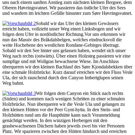
uns nach einem sanften Anstieg zum nächsten kleinen Bergsee, dem
Oberen Høvringsvatnet. Wir passieren das östliche Ufer des Sees
und wandern im leichten Gefälle hinunter zum Søre Høvringsvatnet.
Sobald wir das Ufer des kleinen Gewässers
erreicht haben, vollzieht unser Weg einen Linksbogen und wir
folgen dem Ufer in nordöstlicher Richtung.Vor uns erkennen wir
nun das Massiv des Bråkdalsbelgen, welches eindrucksvoll die
weite Hochebene des westlichen Rondane-Gebirges überragt.
Sobald wir den See hinter uns gelassen haben, wendet sich unser
Weg nach rechts (ostwärts). Über einen Holzsteg passieren wir eine
sumpfige und mit Wollgras bewachsene Wiese. Im Anschluss
überqueren wir den kleinen Bachlauf des Søre Kjondalsbekken über
eine schmale Holzbrücke. Kurz darauf erreichen wir den Fluss Vesle
Ula, der sich rauschend durch den Canyon Imbertglupen seinen
Weg bahnt.
Wir folgen dem Canyon ein Stück nach rechts
(Süden) und kommen nach wenigen Schritten zu einer schmalen
Holzbrücke. Nun überqueren wir die Vesle Ula und gelangen zu
den kleinen Hütten vor der Peer Gynt-hytta. In den Stein- und
Holzhütten rund um die Haupthütte kann nach Voranmeldung
genächtigt werden. In den winzigen Herbergen mit den
grasbewachsenen Dächern haben jeweils zwei bis vier Personen
Platz. Wir spazieren zwischen den Hütten hindurch und erreichen