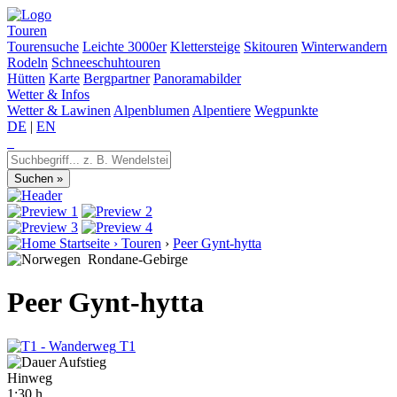
Touren
Tourensuche
Leichte 3000er
Klettersteige
Skitouren
Winterwandern
Rodeln
Schneeschuhtouren
Hütten
Karte
Bergpartner
Panoramabilder
Wetter & Infos
Wetter & Lawinen
Alpenblumen
Alpentiere
Wegpunkte
DE
|
EN
Startseite
›
Touren
›
Peer Gynt-hytta
Rondane-Gebirge
Peer Gynt-hytta
T1
Hinweg
1:30 h