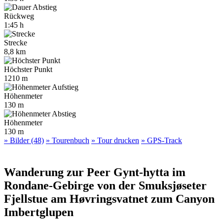
Rückweg
1:45 h
Strecke
8,8 km
Höchster Punkt
1210 m
Höhenmeter
130 m
Höhenmeter
130 m
» Bilder (48)
» Tourenbuch
» Tour drucken
» GPS-Track
Wanderung zur Peer Gynt-hytta im
Rondane-Gebirge von der Smuksjøseter
Fjellstue am Høvringsvatnet zum Canyon
Imbertglupen