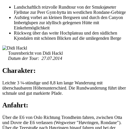
Landschaftlich reizvolle Rundtour von der Smuksjøseter
Fjellstue zur Peer Gynt-hytta im westlichen Rondane-Gebirge
Aufstieg vorbei an kleinen Bergseen und durch den Canyon
Imbertglupen zur idyllisch gelegenen Hütte mit
Einkehrmöglichkeit
Rückweg über das weite Hochplateau und den südlichen
Kjondalen mit schönen Blicken auf die umliegenden Berge
Tourenbericht von Didi Hackl
Datum der Tour: 27.07.2014
Charakter:
Leichte 3 ¼-stündige und 8,8 km lange Wanderung mit
überschaubarem Höhenunterschied. Die Rundwanderung führt über
schmale und gut markierte Pfade.
Anfahrt:
Über die E6 von Oslo Richtung Trondheim fahren, zwischen Otta
und Dovre die E6 verlassen (Wegweiser "Høvringen, Rondane").
Über die Teerstraße nach Høvringen hinauf fahren und bei der