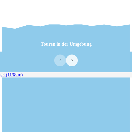
Touren in der Umgebung
‹
›
t (1198 m)