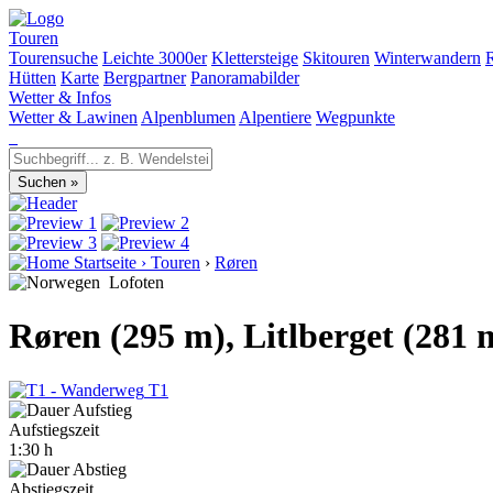
Touren
Tourensuche
Leichte 3000er
Klettersteige
Skitouren
Winterwandern
Hütten
Karte
Bergpartner
Panoramabilder
Wetter & Infos
Wetter & Lawinen
Alpenblumen
Alpentiere
Wegpunkte
Startseite
›
Touren
›
Røren
Lofoten
Røren (295 m), Litlberget (281 
T1
Aufstiegszeit
1:30 h
Abstiegszeit