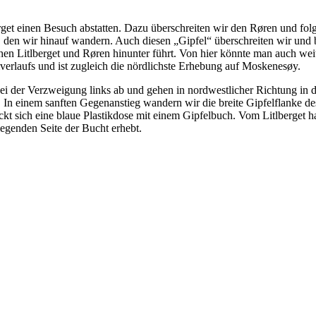
t einen Besuch abstatten. Dazu überschreiten wir den Røren und folg
den wir hinauf wandern. Auch diesen „Gipfel“ überschreiten wir und 
ischen Litlberget und Røren hinunter führt. Von hier könnte man auch
erlaufs und ist zugleich die nördlichste Erhebung auf Moskenesøy.
ei der Verzweigung links ab und gehen in nordwestlicher Richtung in 
 In einem sanften Gegenanstieg wandern wir die breite Gipfelflanke des
ckt sich eine blaue Plastikdose mit einem Gipfelbuch. Vom Litlberget 
egenden Seite der Bucht erhebt.