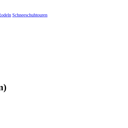
Rodeln
Schneeschuhtouren
m)