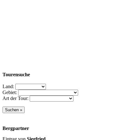
Tourensuche
Land:
Gebiet:
Art der Tour:
Bergpartner
Eintrag von
Siegfried