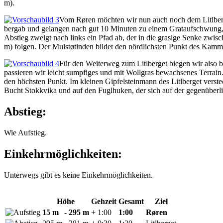
m).
Vom Røren möchten wir nun auch noch dem Litlberge
bergab und gelangen nach gut 10 Minuten zu einem Grataufschwung, 
Abstieg zweigt nach links ein Pfad ab, der in die grasige Senke zw
m) folgen. Der Mulstøtinden bildet den nördlichsten Punkt des Kammv
Für den Weiterweg zum Litlberget biegen wir also b
passieren wir leicht sumpfiges und mit Wollgras bewachsenes Terrain.
den höchsten Punkt. Im kleinen Gipfelsteinmann des Litlberget verste
Bucht Stokkvika und auf den Fuglhuken, der sich auf der gegenüberli
Abstieg:
Wie Aufstieg.
Einkehrmöglichkeiten:
Unterwegs gibt es keine Einkehrmöglichkeiten.
Höhe
Gehzeit
Gesamt
Ziel
15 m
- 295 m
+ 1:00
1:00
Røren