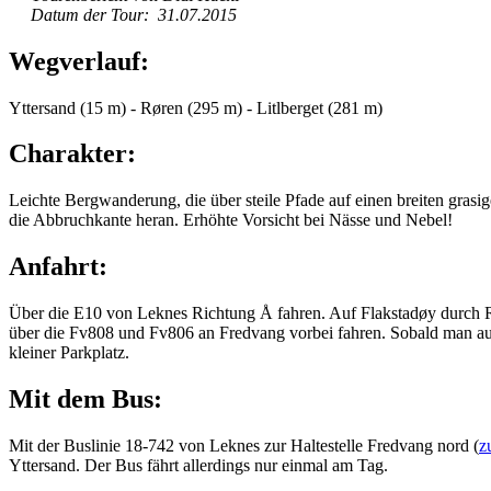
Datum der Tour: 31.07.2015
Wegverlauf:
Yttersand (15 m) - Røren (295 m) - Litlberget (281 m)
Charakter:
Leichte Bergwanderung, die über steile Pfade auf einen breiten grasi
die Abbruchkante heran. Erhöhte Vorsicht bei Nässe und Nebel!
Anfahrt:
Über die E10 von Leknes Richtung Å fahren. Auf Flakstadøy durch 
über die Fv808 und Fv806 an Fredvang vorbei fahren. Sobald man auf e
kleiner Parkplatz.
Mit dem Bus:
Mit der Buslinie 18-742 von Leknes zur Haltestelle Fredvang nord (
z
Yttersand. Der Bus fährt allerdings nur einmal am Tag.