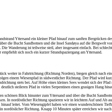
dstrand Yttersand ein kleiner Pfad hinauf zum sanften Bergrücken des
 über die Bucht Sandbotnen und die Insel Sandøya auf die Bergwelt v
. Die Wanderung ist teilweise steil, aber insgesamt einfach. Bei schle
r empfiehlt sich noch ein kurzer Strandspaziergang am Yttersand.
ück weiter in Fahrtrichtung (Richtung Norden), biegen gleich nach ei
folgen einem Wiesenpfad in südwestlicher Richtung. Der Pfad wird kurz
richtung stets bei. Auf Höhe eines kleines Sees wendet sich der Pfad
deutlich steileren Pfad in vielen Serpentinen einen grasigen Hang hina
den schönen Blick hinunter zum Yttersand und über die Bucht Sandbotne
ken. In nordöstlicher Richtung spazieren wir in leichtem Auf und Ab au
 hinauf leitet. Vom Wiesengipfel haben wir einen wunderschönen Tiefb
in nordöslicher Richtung. Knapp 10 Minuten später erreichen wir nac