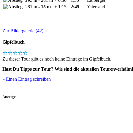
295 m
- 281 m
+ 0:30
1:30
Litlberget
281 m
- 15 m
+ 1:15
2:45
Yttersand
Zur Bildergalerie (42) »
Gipfelbuch
☆☆☆☆☆
Zu dieser Tour gibt es noch keine Einträge im Gipfelbuch.
Hast Du Tipps zur Tour? Wie sind die aktuellen Tourenverhältni
» Einen Eintrag schreiben
Anzeige