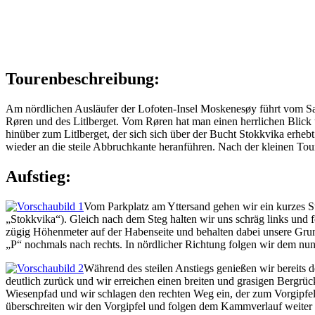
Tourenbeschreibung:
Am nördlichen Ausläufer der Lofoten-Insel Moskenesøy führt vom San
Røren und des Litlberget. Vom Røren hat man einen herrlichen Blick
hinüber zum Litlberget, der sich sich über der Bucht Stokkvika erhebt
wieder an die steile Abbruchkante heranführen. Nach der kleinen Tou
Aufstieg:
Vom Parkplatz am Yttersand gehen wir ein kurzes St
„Stokkvika“). Gleich nach dem Steg halten wir uns schräg links und 
zügig Höhenmeter auf der Habenseite und behalten dabei unsere Grund
„P“ nochmals nach rechts. In nördlicher Richtung folgen wir dem nun 
Während des steilen Anstiegs genießen wir bereits 
deutlich zurück und wir erreichen einen breiten und grasigen Bergrüc
Wiesenpfad und wir schlagen den rechten Weg ein, der zum Vorgipfel
überschreiten wir den Vorgipfel und folgen dem Kammverlauf weiter 