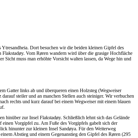
 Ytresandheia. Dort besuchen wir die beiden kleinen Gipfel des
on Flakstadøy. Vom Røren wandern wird über die grasige Hochfläche
chter Sicht muss man erhöhte Vorsicht walten lassen, da Wege hin und
nem Gatter links ab und überqueren einen Holzsteg (Wegweiser
 darauf steiler und an manchen Stellen auch steiniger. Wir verbuchen
 nach rechts und kurz darauf bei einem Wegweiser mit einem blauen
uf.
n hinüber zur Insel Flakstadøy. Schließlich lehnt sich das Gelände
f einen Vorgipfel zu. Am Fuße des Vorgipfels gabelt sich der
lick hinunter zur kleinen Insel Sandøya. Für den Weiterweg
h einem Abstieg und einem Gegenanstieg den Gipfel des Røren (295