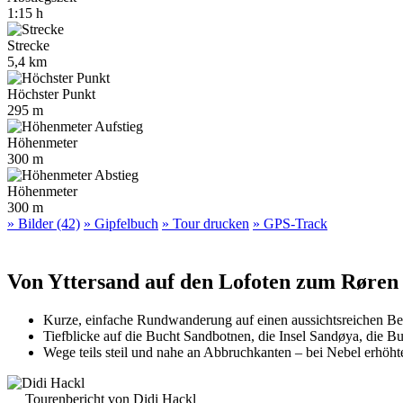
1:15 h
Strecke
5,4 km
Höchster Punkt
295 m
Höhenmeter
300 m
Höhenmeter
300 m
» Bilder (42)
» Gipfelbuch
» Tour drucken
» GPS-Track
Von Yttersand auf den Lofoten zum Røren
Kurze, einfache Rundwanderung auf einen aussichtsreichen 
Tiefblicke auf die Bucht Sandbotnen, die Insel Sandøya, die B
Wege teils steil und nahe an Abbruchkanten – bei Nebel erhöht
Tourenbericht von Didi Hackl