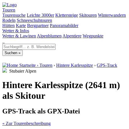
Touren
Tourensuche
Leichte 3000er
Klettersteige
Skitouren
Winterwandern
Rodeln
Schneeschuhtouren
Hütten
Karte
Bergpartner
Panoramabilder
Wetter & Infos
Wetter & Lawinen
Alpenblumen
Alpentiere
Wegpunkte
Startseite
›
Touren
›
Hintere Karlesspitze
›
GPS-Track
Stubaier Alpen
Hintere Karlesspitze (2641 m)
als Skitour
GPS-Track als GPX-Datei
« Zur Tourenbeschreibung