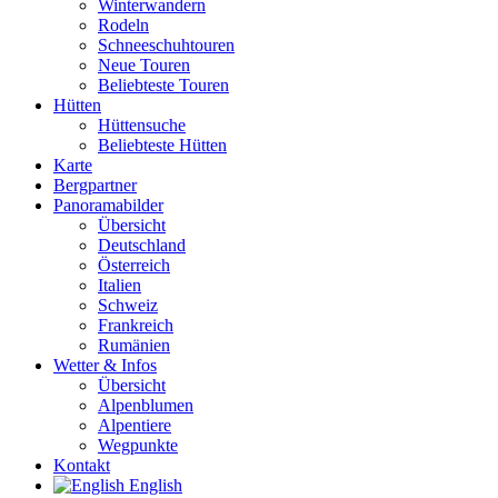
Winterwandern
Rodeln
Schneeschuhtouren
Neue Touren
Beliebteste Touren
Hütten
Hüttensuche
Beliebteste Hütten
Karte
Bergpartner
Panoramabilder
Übersicht
Deutschland
Österreich
Italien
Schweiz
Frankreich
Rumänien
Wetter & Infos
Übersicht
Alpenblumen
Alpentiere
Wegpunkte
Kontakt
English