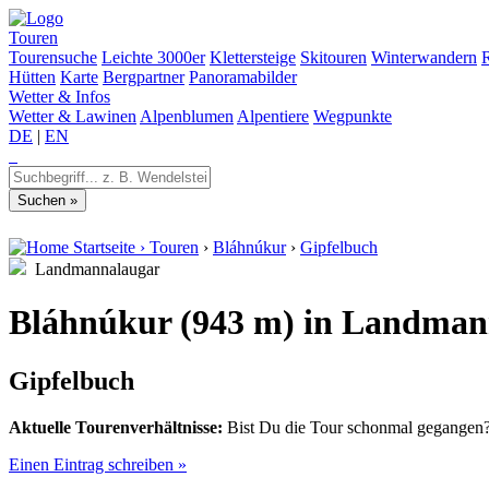
Touren
Tourensuche
Leichte 3000er
Klettersteige
Skitouren
Winterwandern
Hütten
Karte
Bergpartner
Panoramabilder
Wetter & Infos
Wetter & Lawinen
Alpenblumen
Alpentiere
Wegpunkte
DE
|
EN
Startseite
›
Touren
›
Bláhnúkur
›
Gipfelbuch
Landmannalaugar
Bláhnúkur (943 m) in Landman
Gipfelbuch
Aktuelle Tourenverhältnisse:
Bist Du die Tour schonmal gegangen? 
Einen Eintrag schreiben »