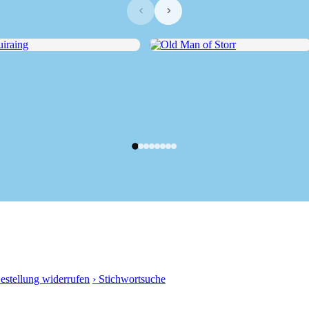
‹
›
raing
Old Man of Storr
Bestellung widerrufen
› Stichwortsuche