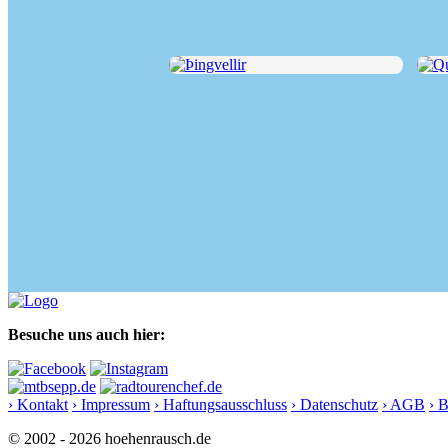
Þingvellir
Qui
Besuche uns auch hier:
› Kontakt
› Impressum
› Haftungsausschluss
› Datenschutz
› AGB
› 
© 2002 - 2026 hoehenrausch.de