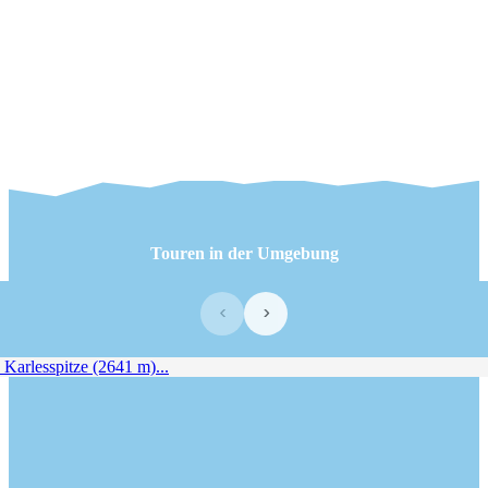
Touren in der Umgebung
‹
›
Karlesspitze (2641 m)...