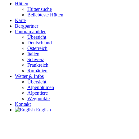
Hütten
Hüttensuche
Beliebteste Hütten
Karte
Bergpartner
Panoramabilder
Übersicht
Deutschland
Österreich
Italien
Schweiz
Frankreich
Rumänien
Wetter & Infos
Übersicht
Alpenblumen
Alpentiere
Wegpunkte
Kontakt
English