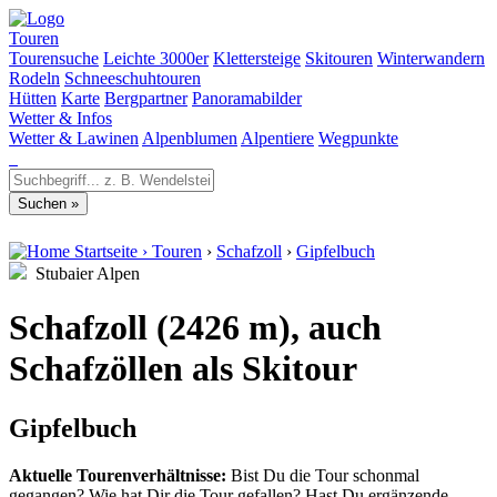
Touren
Tourensuche
Leichte 3000er
Klettersteige
Skitouren
Winterwandern
Rodeln
Schneeschuhtouren
Hütten
Karte
Bergpartner
Panoramabilder
Wetter & Infos
Wetter & Lawinen
Alpenblumen
Alpentiere
Wegpunkte
Startseite
›
Touren
›
Schafzoll
›
Gipfelbuch
Stubaier Alpen
Schafzoll (2426 m), auch
Schafzöllen als Skitour
Gipfelbuch
Aktuelle Tourenverhältnisse:
Bist Du die Tour schonmal
gegangen? Wie hat Dir die Tour gefallen? Hast Du ergänzende