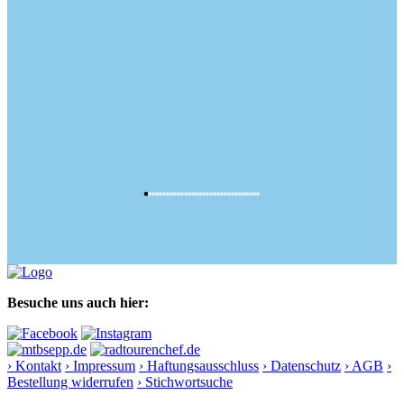
Besuche uns auch hier:
› Kontakt
› Impressum
› Haftungsausschluss
› Datenschutz
› AGB
›
Bestellung widerrufen
› Stichwortsuche