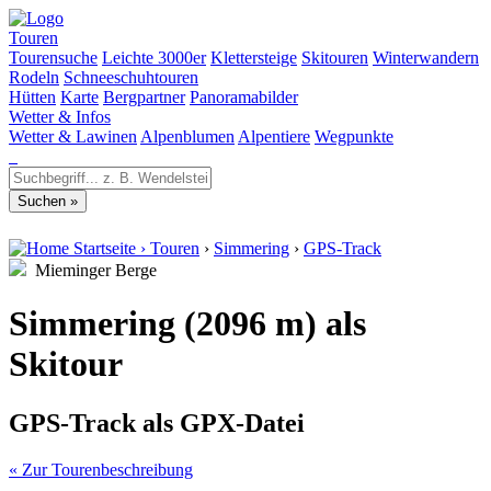
Touren
Tourensuche
Leichte 3000er
Klettersteige
Skitouren
Winterwandern
Rodeln
Schneeschuhtouren
Hütten
Karte
Bergpartner
Panoramabilder
Wetter & Infos
Wetter & Lawinen
Alpenblumen
Alpentiere
Wegpunkte
Startseite
›
Touren
›
Simmering
›
GPS-Track
Mieminger Berge
Simmering (2096 m) als
Skitour
GPS-Track als GPX-Datei
« Zur Tourenbeschreibung