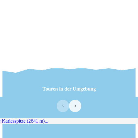
Touren in der Umgebung
‹
›
Karlesspitze (2641 m)...