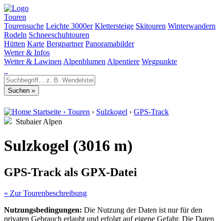
Touren
Tourensuche
Leichte 3000er
Klettersteige
Skitouren
Winterwandern
Rodeln
Schneeschuhtouren
Hütten
Karte
Bergpartner
Panoramabilder
Wetter & Infos
Wetter & Lawinen
Alpenblumen
Alpentiere
Wegpunkte
Startseite
›
Touren
›
Sulzkogel
›
GPS-Track
Stubaier Alpen
Sulzkogel (3016 m)
GPS-Track als GPX-Datei
« Zur Tourenbeschreibung
Nutzungsbedingungen:
Die Nutzung der Daten ist nur für den
privaten Gebrauch erlaubt und erfolgt auf eigene Gefahr. Die Daten