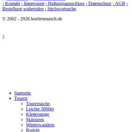
› Kontakt
› Impressum
› Haftungsausschluss
› Datenschutz
› AGB
›
Bestellung widerrufen
› Stichwortsuche
© 2002 - 2026 hoehenrausch.de
↑
Startseite
Touren
Tourensuche
Leichte 3000er
Klettersteige
Skitouren
Winterwandern
Rodeln