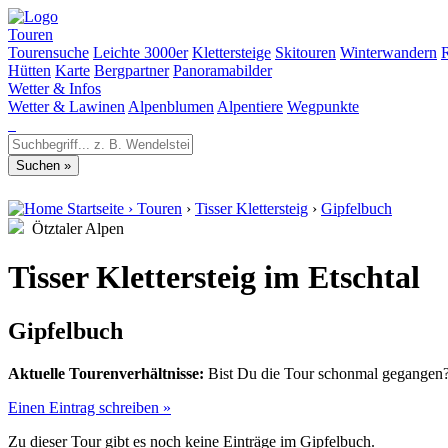
Touren
Tourensuche
Leichte 3000er
Klettersteige
Skitouren
Winterwandern
Hütten
Karte
Bergpartner
Panoramabilder
Wetter & Infos
Wetter & Lawinen
Alpenblumen
Alpentiere
Wegpunkte
Startseite
›
Touren
›
Tisser Klettersteig
›
Gipfelbuch
Ötztaler Alpen
Tisser Klettersteig im Etschtal
Gipfelbuch
Aktuelle Tourenverhältnisse:
Bist Du die Tour schonmal gegangen? 
Einen Eintrag schreiben »
Zu dieser Tour gibt es noch keine Einträge im Gipfelbuch.