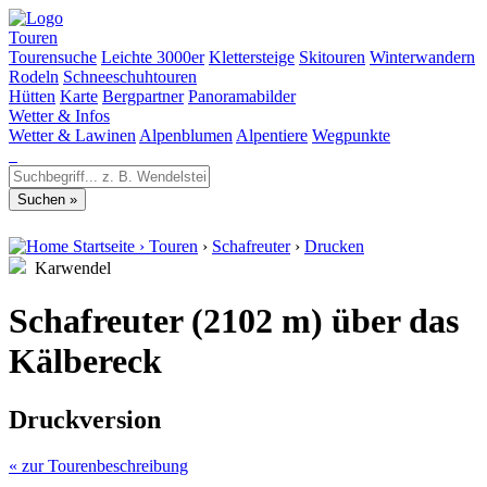
Touren
Tourensuche
Leichte 3000er
Klettersteige
Skitouren
Winterwandern
Rodeln
Schneeschuhtouren
Hütten
Karte
Bergpartner
Panoramabilder
Wetter & Infos
Wetter & Lawinen
Alpenblumen
Alpentiere
Wegpunkte
Startseite
›
Touren
›
Schafreuter
›
Drucken
Karwendel
Schafreuter (2102 m) über das
Kälbereck
Druckversion
« zur Tourenbeschreibung