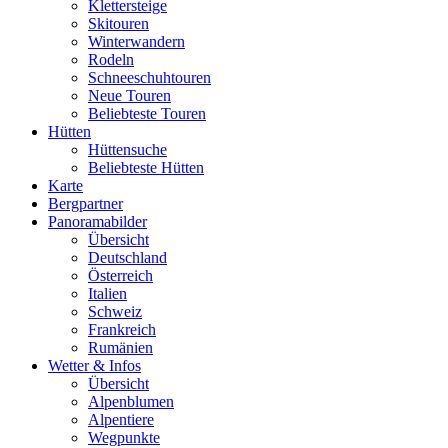
Klettersteige
Skitouren
Winterwandern
Rodeln
Schneeschuhtouren
Neue Touren
Beliebteste Touren
Hütten
Hüttensuche
Beliebteste Hütten
Karte
Bergpartner
Panoramabilder
Übersicht
Deutschland
Österreich
Italien
Schweiz
Frankreich
Rumänien
Wetter & Infos
Übersicht
Alpenblumen
Alpentiere
Wegpunkte