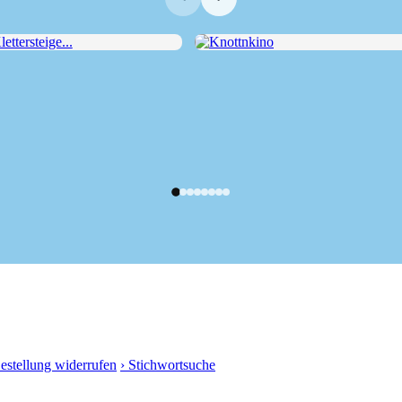
tersteige...
Knottnkino
Bestellung widerrufen
› Stichwortsuche