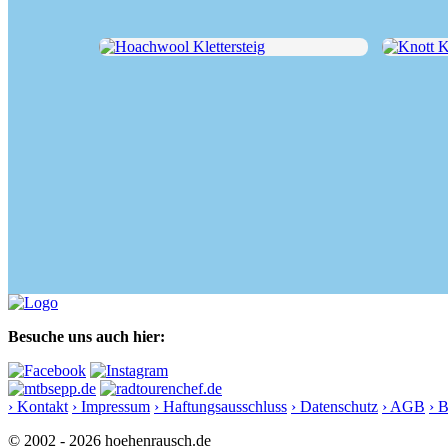
Hoachwool Klettersteig
Knott Klet
Besuche uns auch hier:
› Kontakt
› Impressum
› Haftungsausschluss
› Datenschutz
› AGB
› 
© 2002 - 2026 hoehenrausch.de