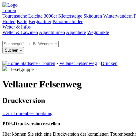
Touren
Tourensuche
Leichte 3000er
Klettersteige
Skitouren
Winterwandern
Hütten
Karte
Bergpartner
Panoramabilder
Wetter & Infos
Wetter & Lawinen
Alpenblumen
Alpentiere
Wegpunkte
Startseite
›
Touren
›
Vellauer Felsenweg
›
Drucken
Texelgruppe
Vellauer Felsenweg
Druckversion
« zur Tourenbeschreibung
PDF-Druckversion erstellen
Hier können Sie sich eine Druckversion der kompletten Tourenbeschr