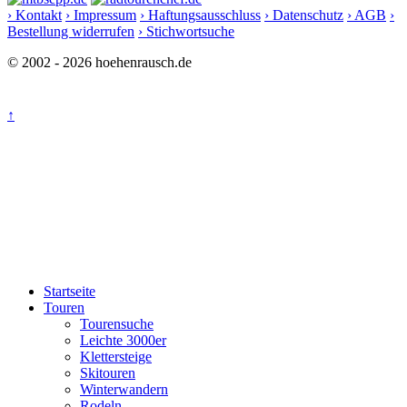
› Kontakt
› Impressum
› Haftungsausschluss
› Datenschutz
› AGB
›
Bestellung widerrufen
› Stichwortsuche
© 2002 - 2026 hoehenrausch.de
↑
Startseite
Touren
Tourensuche
Leichte 3000er
Klettersteige
Skitouren
Winterwandern
Rodeln