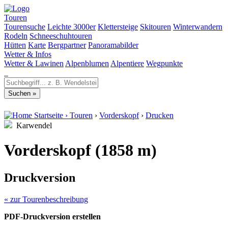
Touren
Tourensuche
Leichte 3000er
Klettersteige
Skitouren
Winterwandern
Rodeln
Schneeschuhtouren
Hütten
Karte
Bergpartner
Panoramabilder
Wetter & Infos
Wetter & Lawinen
Alpenblumen
Alpentiere
Wegpunkte
Startseite
›
Touren
›
Vorderskopf
›
Drucken
Karwendel
Vorderskopf (1858 m)
Druckversion
« zur Tourenbeschreibung
PDF-Druckversion erstellen