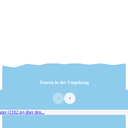
Touren in der Umgebung
‹
›
er (2102 m) über den...