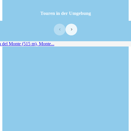
Touren in der Umgebung
‹
›
del Monte (515 m), Monte...