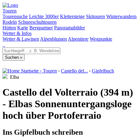
Touren
Tourensuche
Leichte 3000er
Klettersteige
Skitouren
Winterwandern
Rodeln
Schneeschuhtouren
Hütten
Karte
Bergpartner
Panoramabilder
Wetter & Infos
Wetter & Lawinen
Alpenblumen
Alpentiere
Wegpunkte
Startseite
›
Touren
›
Castello del...
›
Gipfelbuch
Elba
Castello del Volterraio (394 m)
- Elbas Sonnenuntergangsloge
hoch über Portoferraio
Ins Gipfelbuch schreiben