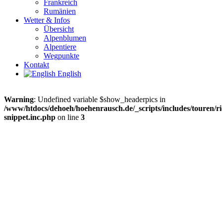
Frankreich
Rumänien
Wetter & Infos
Übersicht
Alpenblumen
Alpentiere
Wegpunkte
Kontakt
English
Warning
: Undefined variable $show_headerpics in
/www/htdocs/dehoeh/hoehenrausch.de/_scripts/includes/touren/ri
snippet.inc.php
on line
3