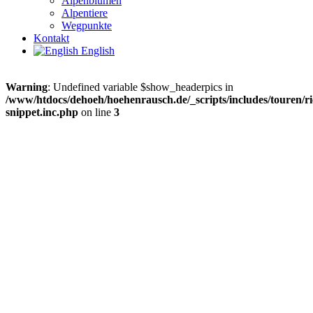
Alpenblumen
Alpentiere
Wegpunkte
Kontakt
English
Warning
: Undefined variable $show_headerpics in
/www/htdocs/dehoeh/hoehenrausch.de/_scripts/includes/touren/ri
snippet.inc.php
on line
3