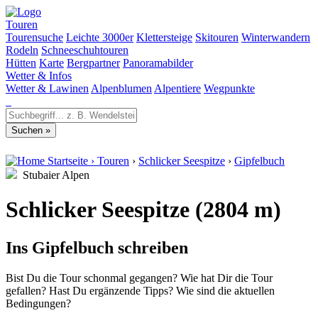
Touren
Tourensuche
Leichte 3000er
Klettersteige
Skitouren
Winterwandern
Rodeln
Schneeschuhtouren
Hütten
Karte
Bergpartner
Panoramabilder
Wetter & Infos
Wetter & Lawinen
Alpenblumen
Alpentiere
Wegpunkte
Startseite
›
Touren
›
Schlicker Seespitze
›
Gipfelbuch
Stubaier Alpen
Schlicker Seespitze (2804 m)
Ins Gipfelbuch schreiben
Bist Du die Tour schonmal gegangen? Wie hat Dir die Tour
gefallen? Hast Du ergänzende Tipps? Wie sind die aktuellen
Bedingungen?