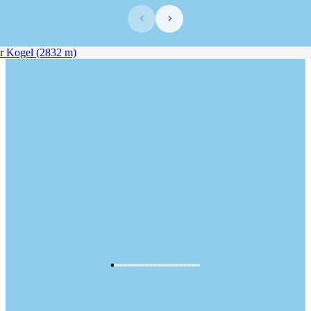
‹
›
 Kogel (2832 m)