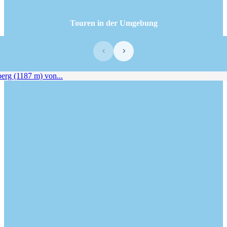
Touren in der Umgebung
‹
›
g (1187 m) von...