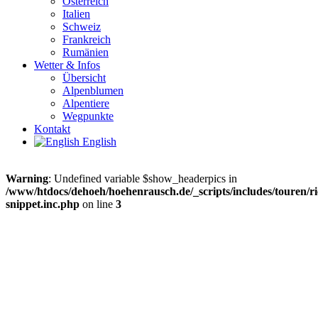
Österreich
Italien
Schweiz
Frankreich
Rumänien
Wetter & Infos
Übersicht
Alpenblumen
Alpentiere
Wegpunkte
Kontakt
English
Warning
: Undefined variable $show_headerpics in
/www/htdocs/dehoeh/hoehenrausch.de/_scripts/includes/touren/ri
snippet.inc.php
on line
3