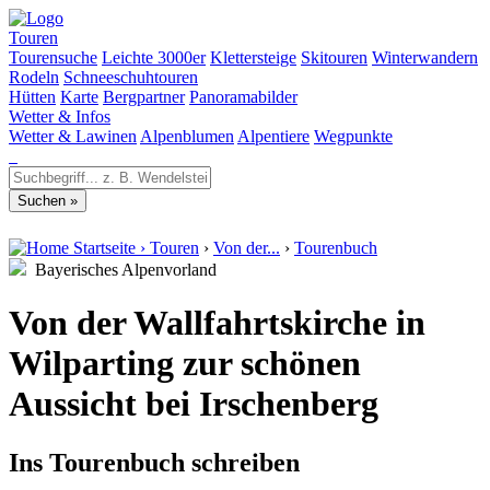
Touren
Tourensuche
Leichte 3000er
Klettersteige
Skitouren
Winterwandern
Rodeln
Schneeschuhtouren
Hütten
Karte
Bergpartner
Panoramabilder
Wetter & Infos
Wetter & Lawinen
Alpenblumen
Alpentiere
Wegpunkte
Startseite
›
Touren
›
Von der...
›
Tourenbuch
Bayerisches Alpenvorland
Von der Wallfahrtskirche in
Wilparting zur schönen
Aussicht bei Irschenberg
Ins Tourenbuch schreiben