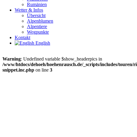
Rumänien
Wetter & Infos
Übersicht
Alpenblumen
Alpentiere
Wegpunkte
Kontakt
English
Warning
: Undefined variable $show_headerpics in
/www/htdocs/dehoeh/hoehenrausch.de/_scripts/includes/touren/ri
snippet.inc.php
on line
3