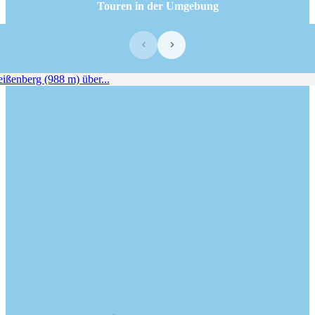
Touren in der Umgebung
‹
›
enberg (988 m) über...