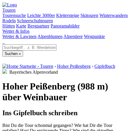
Touren
Tourensuche
Leichte 3000er
Klettersteige
Skitouren
Winterwandern
Rodeln
Schneeschuhtouren
Hütten
Karte
Bergpartner
Panoramabilder
Wetter & Infos
Wetter & Lawinen
Alpenblumen
Alpentiere
Wegpunkte
Startseite
›
Touren
›
Hoher Peißenberg
›
Gipfelbuch
Bayerisches Alpenvorland
Hoher Peißenberg (988 m)
über Weinbauer
Ins Gipfelbuch schreiben
Bist Du die Tour schonmal gegangen? Wie hat Dir die Tour
gefallen? Hast Du ergänzende Tipps? Wie sind die aktuellen