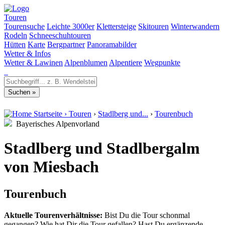
Touren
Tourensuche
Leichte 3000er
Klettersteige
Skitouren
Winterwandern
Rodeln
Schneeschuhtouren
Hütten
Karte
Bergpartner
Panoramabilder
Wetter & Infos
Wetter & Lawinen
Alpenblumen
Alpentiere
Wegpunkte
Startseite
›
Touren
›
Stadlberg und...
›
Tourenbuch
Bayerisches Alpenvorland
Stadlberg und Stadlbergalm
von Miesbach
Tourenbuch
Aktuelle Tourenverhältnisse:
Bist Du die Tour schonmal
gegangen? Wie hat Dir die Tour gefallen? Hast Du ergänzende