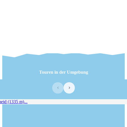
Touren in der Umgebung
‹
›
d (1335 m)...