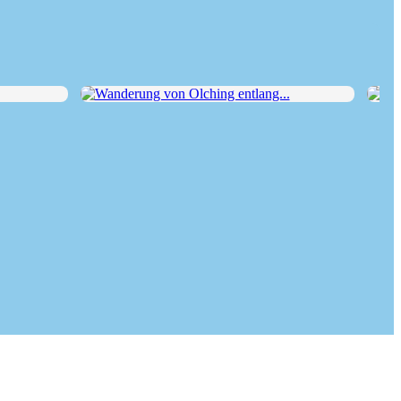
Wanderung von Olching entlang...
Wand