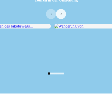
Touren in der Umgebung
‹
›
des Jakobswegs...
Wanderung von...