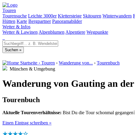
Touren
Tourensuche
Leichte 3000er
Klettersteige
Skitouren
Winterwandern
Hütten
Karte
Bergpartner
Panoramabilder
Wetter & Infos
Wetter & Lawinen
Alpenblumen
Alpentiere
Wegpunkte
Startseite
›
Touren
›
Wanderung von...
›
Tourenbuch
München & Umgebung
Wanderung von Gauting an der
Tourenbuch
Aktuelle Tourenverhältnisse:
Bist Du die Tour schonmal gegangen? 
Einen Eintrag schreiben »
★★★★☆