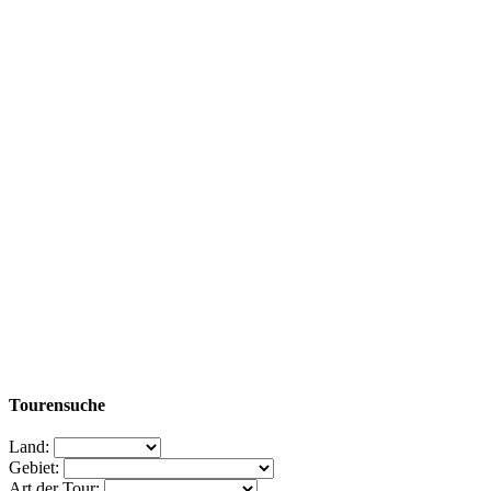
Tourensuche
Land:
Gebiet:
Art der Tour: