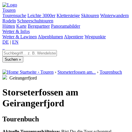
Touren
Tourensuche
Leichte 3000er
Klettersteige
Skitouren
Winterwandern
Rodeln
Schneeschuhtouren
Hütten
Karte
Bergpartner
Panoramabilder
Wetter & Infos
Wetter & Lawinen
Alpenblumen
Alpentiere
Wegpunkte
DE
|
EN
Startseite
›
Touren
›
Storseterfossen am...
›
Tourenbuch
Geirangerfjord
Storseterfossen am
Geirangerfjord
Tourenbuch
Aktuelle Tourenverhältnisse:
Bist Du die Tour schonmal