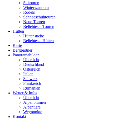
Skitouren
Winterwandern
Rodeln
Schneeschuhtouren
Neue Touren
Beliebteste Touren
Hütten
Hüttensuche
Beliebteste Hütten
Karte
Bergpartner
Panoramabilder
Übersicht
Deutschland
Österreich
Italien
Schweiz
Frankreich
Rumänien
Wetter & Infos
Übersicht
Alpenblumen
Alpentiere
Wegpunkte
Kontakt