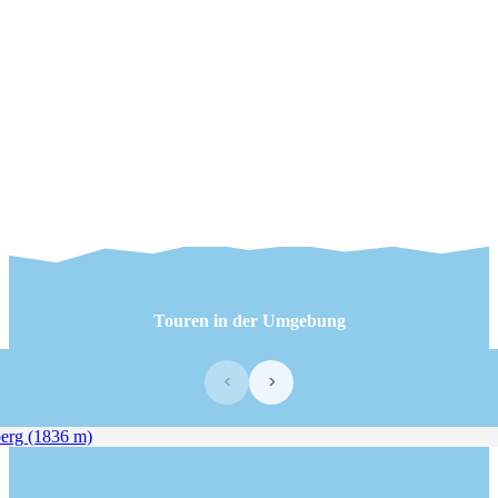
Touren in der Umgebung
‹
›
rg (1836 m)