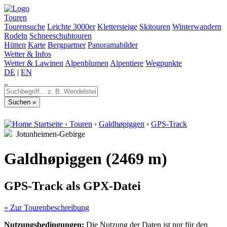
Touren
Tourensuche
Leichte 3000er
Klettersteige
Skitouren
Winterwandern
Rodeln
Schneeschuhtouren
Hütten
Karte
Bergpartner
Panoramabilder
Wetter & Infos
Wetter & Lawinen
Alpenblumen
Alpentiere
Wegpunkte
DE
|
EN
Startseite
›
Touren
›
Galdhøpiggen
›
GPS-Track
Jotunheimen-Gebirge
Galdhøpiggen (2469 m)
GPS-Track als GPX-Datei
« Zur Tourenbeschreibung
Nutzungsbedingungen:
Die Nutzung der Daten ist nur für den