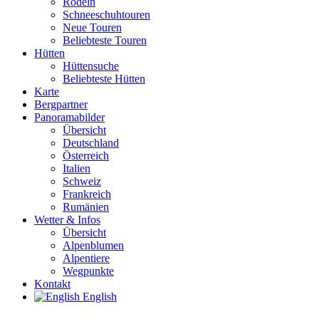
Rodeln
Schneeschuhtouren
Neue Touren
Beliebteste Touren
Hütten
Hüttensuche
Beliebteste Hütten
Karte
Bergpartner
Panoramabilder
Übersicht
Deutschland
Österreich
Italien
Schweiz
Frankreich
Rumänien
Wetter & Infos
Übersicht
Alpenblumen
Alpentiere
Wegpunkte
Kontakt
English