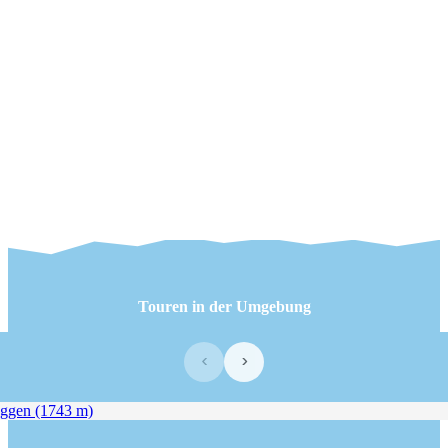
Touren in der Umgebung
‹
›
gen (1743 m)