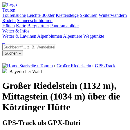
Touren
Tourensuche
Leichte 3000er
Klettersteige
Skitouren
Winterwandern
Rodeln
Schneeschuhtouren
Hütten
Karte
Bergpartner
Panoramabilder
Wetter & Infos
Wetter & Lawinen
Alpenblumen
Alpentiere
Wegpunkte
Startseite
›
Touren
›
Großer Riedelstein
›
GPS-Track
Bayerischer Wald
Großer Riedelstein (1132 m),
Mittagstein (1034 m) über die
Kötztinger Hütte
GPS-Track als GPX-Datei