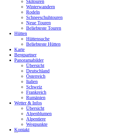
Skitouren
Winterwandern
Rodeln
Schneeschuhtouren
Neue Touren
Beliebteste Touren
Hütten
Hüttensuche
Beliebteste Hütten
Karte
Bergpartner
Panoramabilder
Übersicht
Deutschland
Österreich
Italien
Schweiz
Frankreich
Rumänien
Wetter & Infos
Übersicht
Alpenblumen
Alpentiere
Wegpunkte
Kontakt