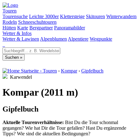
Touren
Tourensuche
Leichte 3000er
Klettersteige
Skitouren
Winterwandern
Rodeln
Schneeschuhtouren
Hütten
Karte
Bergpartner
Panoramabilder
Wetter & Infos
Wetter & Lawinen
Alpenblumen
Alpentiere
Wegpunkte
Startseite
›
Touren
›
Kompar
›
Gipfelbuch
Karwendel
Kompar (2011 m)
Gipfelbuch
Aktuelle Tourenverhältnisse:
Bist Du die Tour schonmal
gegangen? Wie hat Dir die Tour gefallen? Hast Du ergänzende
Tipps? Wie sind die aktuellen Bedingungen?