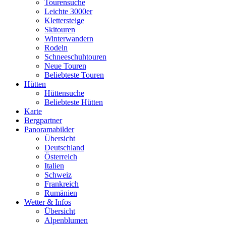
Tourensuche
Leichte 3000er
Klettersteige
Skitouren
Winterwandern
Rodeln
Schneeschuhtouren
Neue Touren
Beliebteste Touren
Hütten
Hüttensuche
Beliebteste Hütten
Karte
Bergpartner
Panoramabilder
Übersicht
Deutschland
Österreich
Italien
Schweiz
Frankreich
Rumänien
Wetter & Infos
Übersicht
Alpenblumen