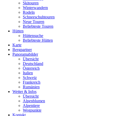
Skitouren
Winterwandern
Rodeln
Schneeschuhtouren
Neue Touren
Beliebteste Touren
Hütten
Hüttensuche
Beliebteste Hütten
Karte
Bergpartner
Panoramabilder
Übersicht
Deutschland
Österreich
Italien
Schweiz
Frankreich
Rumänien
Wetter & Infos
Übersicht
Alpenblumen
Alpentiere
Wegpunkte
Kontakt