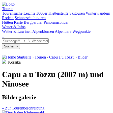
Touren
Tourensuche
Leichte 3000er
Klettersteige
Skitouren
Winterwandern
Rodeln
Schneeschuhtouren
Hütten
Karte
Bergpartner
Panoramabilder
Wetter & Infos
Wetter & Lawinen
Alpenblumen
Alpentiere
Wegpunkte
Startseite
›
Touren
›
Capu a u Tozzu
›
Bilder
Korsika
Capu a u Tozzu (2007 m) und
Ninosee
Bildergalerie
« Zur Tourenbeschreibung