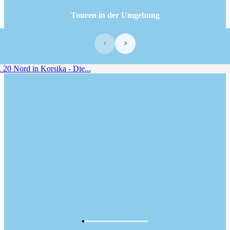
Touren in der Umgebung
‹
›
0 Nord in Korsika - Die...