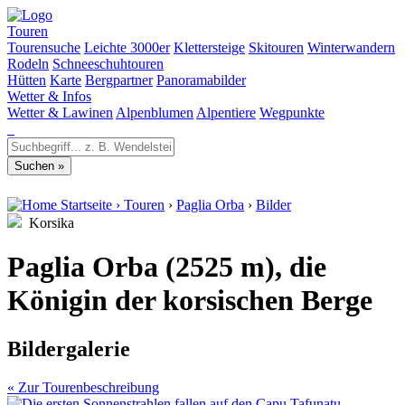
Touren
Tourensuche
Leichte 3000er
Klettersteige
Skitouren
Winterwandern
Rodeln
Schneeschuhtouren
Hütten
Karte
Bergpartner
Panoramabilder
Wetter & Infos
Wetter & Lawinen
Alpenblumen
Alpentiere
Wegpunkte
Startseite
›
Touren
›
Paglia Orba
›
Bilder
Korsika
Paglia Orba (2525 m), die
Königin der korsischen Berge
Bildergalerie
« Zur Tourenbeschreibung