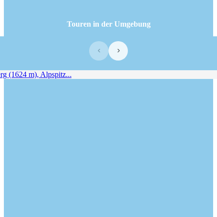
Touren in der Umgebung
‹
›
 (1624 m), Alpspitz...