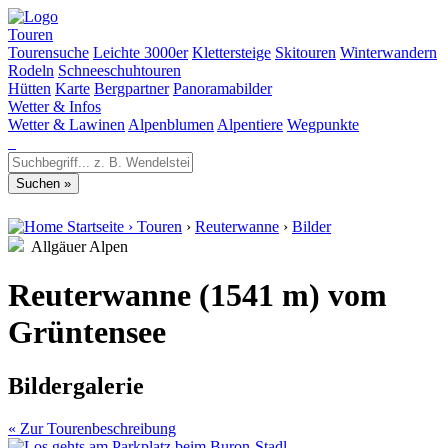
Touren
Tourensuche
Leichte 3000er
Klettersteige
Skitouren
Winterwandern
Rodeln
Schneeschuhtouren
Hütten
Karte
Bergpartner
Panoramabilder
Wetter & Infos
Wetter & Lawinen
Alpenblumen
Alpentiere
Wegpunkte
Startseite
›
Touren
›
Reuterwanne
›
Bilder
Allgäuer Alpen
Reuterwanne (1541 m) vom
Grüntensee
Bildergalerie
« Zur Tourenbeschreibung