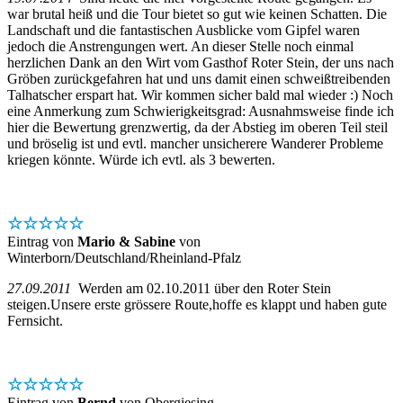
war brutal heiß und die Tour bietet so gut wie keinen Schatten. Die
Landschaft und die fantastischen Ausblicke vom Gipfel waren
jedoch die Anstrengungen wert. An dieser Stelle noch einmal
herzlichen Dank an den Wirt vom Gasthof Roter Stein, der uns nach
Gröben zurückgefahren hat und uns damit einen schweißtreibenden
Talhatscher erspart hat. Wir kommen sicher bald mal wieder :) Noch
eine Anmerkung zum Schwierigkeitsgrad: Ausnahmsweise finde ich
hier die Bewertung grenzwertig, da der Abstieg im oberen Teil steil
und bröselig ist und evtl. mancher unsicherere Wanderer Probleme
kriegen könnte. Würde ich evtl. als 3 bewerten.
☆☆☆☆☆
Eintrag von
Mario & Sabine
von
Winterborn/Deutschland/Rheinland-Pfalz
27.09.2011
Werden am 02.10.2011 über den Roter Stein
steigen.Unsere erste grössere Route,hoffe es klappt und haben gute
Fernsicht.
☆☆☆☆☆
Eintrag von
Bernd
von Obergiesing