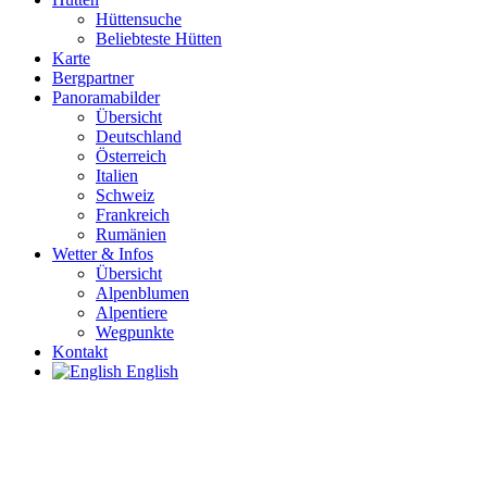
Hüttensuche
Beliebteste Hütten
Karte
Bergpartner
Panoramabilder
Übersicht
Deutschland
Österreich
Italien
Schweiz
Frankreich
Rumänien
Wetter & Infos
Übersicht
Alpenblumen
Alpentiere
Wegpunkte
Kontakt
English