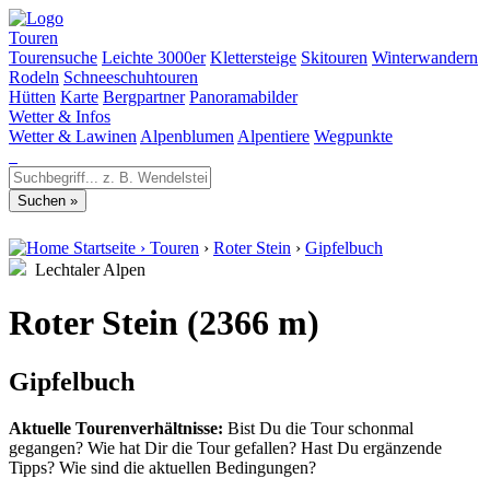
Touren
Tourensuche
Leichte 3000er
Klettersteige
Skitouren
Winterwandern
Rodeln
Schneeschuhtouren
Hütten
Karte
Bergpartner
Panoramabilder
Wetter & Infos
Wetter & Lawinen
Alpenblumen
Alpentiere
Wegpunkte
Startseite
›
Touren
›
Roter Stein
›
Gipfelbuch
Lechtaler Alpen
Roter Stein (2366 m)
Gipfelbuch
Aktuelle Tourenverhältnisse:
Bist Du die Tour schonmal
gegangen? Wie hat Dir die Tour gefallen? Hast Du ergänzende
Tipps? Wie sind die aktuellen Bedingungen?