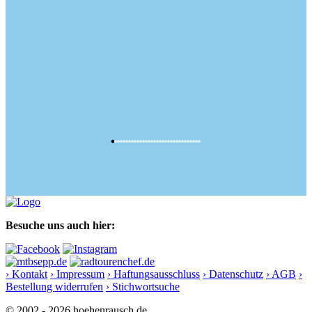
Besuche uns auch hier:
› Kontakt
› Impressum
› Haftungsausschluss
› Datenschutz
› AGB
›
Bestellung widerrufen
› Stichwortsuche
© 2002 - 2026 hoehenrausch.de