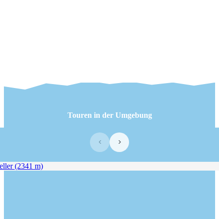
Touren in der Umgebung
‹
›
ler (2341 m)