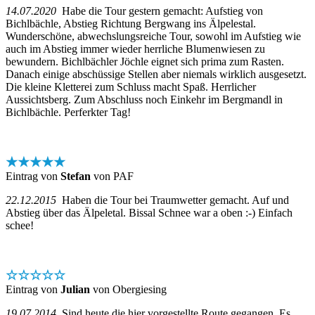
14.07.2020
Habe die Tour gestern gemacht: Aufstieg von
Bichlbächle, Abstieg Richtung Bergwang ins Älpelestal.
Wunderschöne, abwechslungsreiche Tour, sowohl im Aufstieg wie
auch im Abstieg immer wieder herrliche Blumenwiesen zu
bewundern. Bichlbächler Jöchle eignet sich prima zum Rasten.
Danach einige abschüssige Stellen aber niemals wirklich ausgesetzt.
Die kleine Kletterei zum Schluss macht Spaß. Herrlicher
Aussichtsberg. Zum Abschluss noch Einkehr im Bergmandl in
Bichlbächle. Perferkter Tag!
★★★★★
Eintrag von
Stefan
von PAF
22.12.2015
Haben die Tour bei Traumwetter gemacht. Auf und
Abstieg über das Älpeletal. Bissal Schnee war a oben :-) Einfach
schee!
☆☆☆☆☆
Eintrag von
Julian
von Obergiesing
19.07.2014
Sind heute die hier vorgestellte Route gegangen. Es