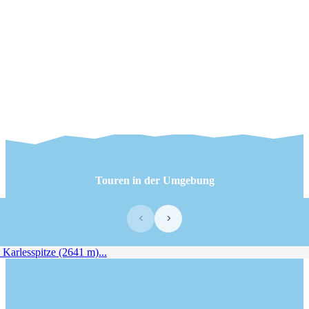
Touren in der Umgebung
‹
›
Karlesspitze (2641 m)...