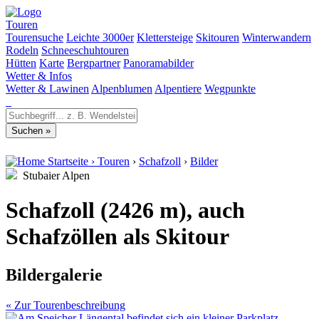
Touren
Tourensuche
Leichte 3000er
Klettersteige
Skitouren
Winterwandern
Rodeln
Schneeschuhtouren
Hütten
Karte
Bergpartner
Panoramabilder
Wetter & Infos
Wetter & Lawinen
Alpenblumen
Alpentiere
Wegpunkte
Startseite
›
Touren
›
Schafzoll
›
Bilder
Stubaier Alpen
Schafzoll (2426 m), auch
Schafzöllen als Skitour
Bildergalerie
« Zur Tourenbeschreibung