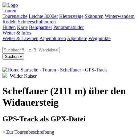
Touren
Tourensuche
Leichte 3000er
Klettersteige
Skitouren
Winterwandern
Rodeln
Schneeschuhtouren
Hütten
Karte
Bergpartner
Panoramabilder
Wetter & Infos
Wetter & Lawinen
Alpenblumen
Alpentiere
Wegpunkte
Startseite
›
Touren
›
Scheffauer
›
GPS-Track
Wilder Kaiser
Scheffauer (2111 m) über den
Widauersteig
GPS-Track als GPX-Datei
« Zur Tourenbeschreibung