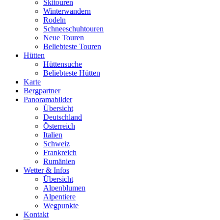
Skitouren
Winterwandern
Rodeln
Schneeschuhtouren
Neue Touren
Beliebteste Touren
Hütten
Hüttensuche
Beliebteste Hütten
Karte
Bergpartner
Panoramabilder
Übersicht
Deutschland
Österreich
Italien
Schweiz
Frankreich
Rumänien
Wetter & Infos
Übersicht
Alpenblumen
Alpentiere
Wegpunkte
Kontakt