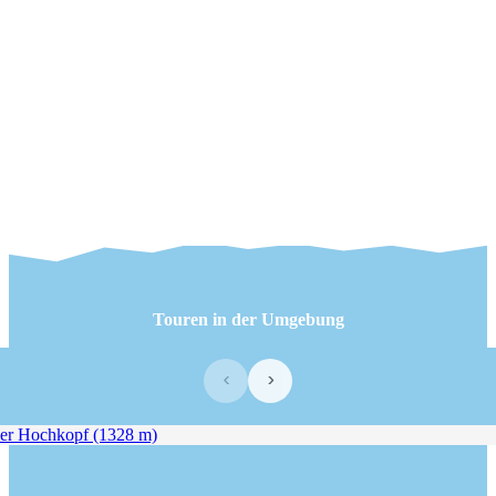
Touren in der Umgebung
‹
›
er Hochkopf (1328 m)