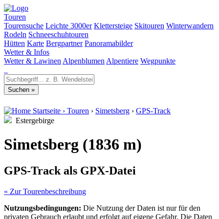
Touren
Tourensuche
Leichte 3000er
Klettersteige
Skitouren
Winterwandern
Rodeln
Schneeschuhtouren
Hütten
Karte
Bergpartner
Panoramabilder
Wetter & Infos
Wetter & Lawinen
Alpenblumen
Alpentiere
Wegpunkte
Startseite
›
Touren
›
Simetsberg
›
GPS-Track
Estergebirge
Simetsberg (1836 m)
GPS-Track als GPX-Datei
« Zur Tourenbeschreibung
Nutzungsbedingungen:
Die Nutzung der Daten ist nur für den
privaten Gebrauch erlaubt und erfolgt auf eigene Gefahr. Die Daten