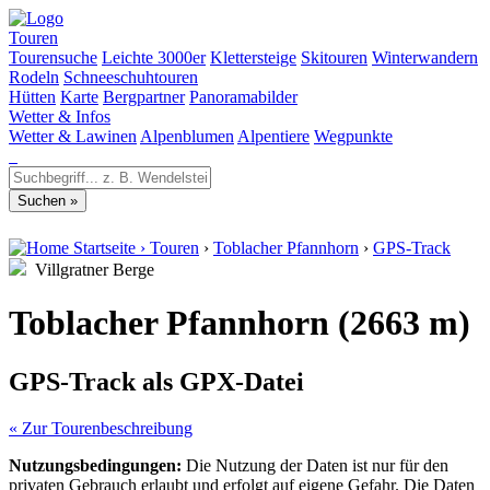
Touren
Tourensuche
Leichte 3000er
Klettersteige
Skitouren
Winterwandern
Rodeln
Schneeschuhtouren
Hütten
Karte
Bergpartner
Panoramabilder
Wetter & Infos
Wetter & Lawinen
Alpenblumen
Alpentiere
Wegpunkte
Startseite
›
Touren
›
Toblacher Pfannhorn
›
GPS-Track
Villgratner Berge
Toblacher Pfannhorn (2663 m)
GPS-Track als GPX-Datei
« Zur Tourenbeschreibung
Nutzungsbedingungen:
Die Nutzung der Daten ist nur für den
privaten Gebrauch erlaubt und erfolgt auf eigene Gefahr. Die Daten