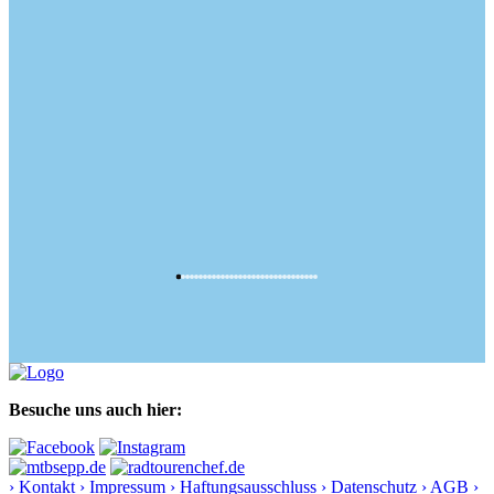
Besuche uns auch hier:
› Kontakt
› Impressum
› Haftungsausschluss
› Datenschutz
› AGB
›