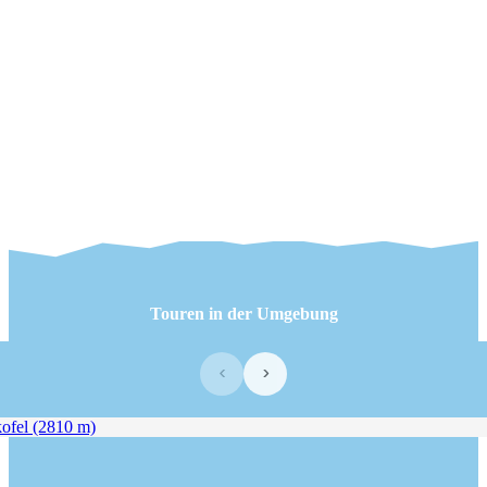
Touren in der Umgebung
‹
›
fel (2810 m)