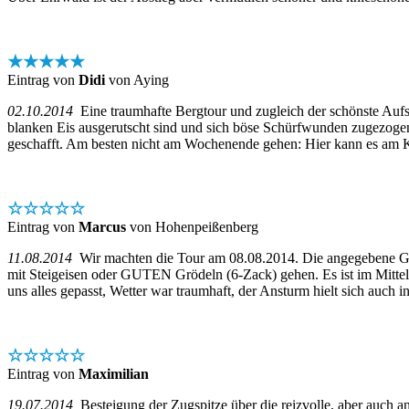
★★★★★
Eintrag von
Didi
von Aying
02.10.2014
Eine traumhafte Bergtour und zugleich der schönste Aufsti
blanken Eis ausgerutscht sind und sich böse Schürfwunden zugezogen 
geschafft. Am besten nicht am Wochenende gehen: Hier kann es am K
☆☆☆☆☆
Eintrag von
Marcus
von Hohenpeißenberg
11.08.2014
Wir machten die Tour am 08.08.2014. Die angegebene Gehz
mit Steigeisen oder GUTEN Grödeln (6-Zack) gehen. Es ist im Mittels
uns alles gepasst, Wetter war traumhaft, der Ansturm hielt sich auch
☆☆☆☆☆
Eintrag von
Maximilian
19.07.2014
Besteigung der Zugspitze über die reizvolle, aber auch 