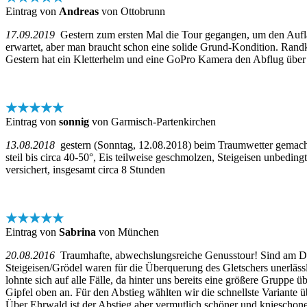
Eintrag von
Andreas
von Ottobrunn
17.09.2019
Gestern zum ersten Mal die Tour gegangen, um den Auflau
erwartet, aber man braucht schon eine solide Grund-Kondition. Randkl
Gestern hat ein Kletterhelm und eine GoPro Kamera den Abflug über 
★★★★★
Eintrag von
sonnig
von Garmisch-Partenkirchen
13.08.2018
gestern (Sonntag, 12.08.2018) beim Traumwetter gemacht,
steil bis circa 40-50°, Eis teilweise geschmolzen, Steigeisen unbedingt
versichert, insgesamt circa 8 Stunden
★★★★★
Eintrag von
Sabrina
von München
20.08.2016
Traumhafte, abwechslungsreiche Genusstour! Sind am Don
Steigeisen/Grödel waren für die Überquerung des Gletschers unerläs
lohnte sich auf alle Fälle, da hinter uns bereits eine größere Gruppe
Gipfel oben an. Für den Abstieg wählten wir die schnellste Variante ü
Über Ehrwald ist der Abstieg aber vermutlich schöner und knieschone