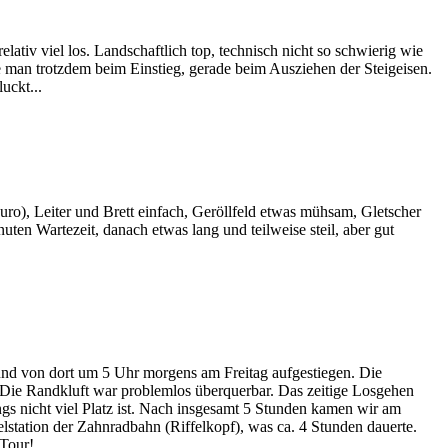
iv viel los. Landschaftlich top, technisch nicht so schwierig wie
e man trotzdem beim Einstieg, gerade beim Ausziehen der Steigeisen.
uckt...
o), Leiter und Brett einfach, Geröllfeld etwas mühsam, Gletscher
inuten Wartezeit, danach etwas lang und teilweise steil, aber gut
nd von dort um 5 Uhr morgens am Freitag aufgestiegen. Die
 Die Randkluft war problemlos überquerbar. Das zeitige Losgehen
ings nicht viel Platz ist. Nach insgesamt 5 Stunden kamen wir am
elstation der Zahnradbahn (Riffelkopf), was ca. 4 Stunden dauerte.
 Tour!