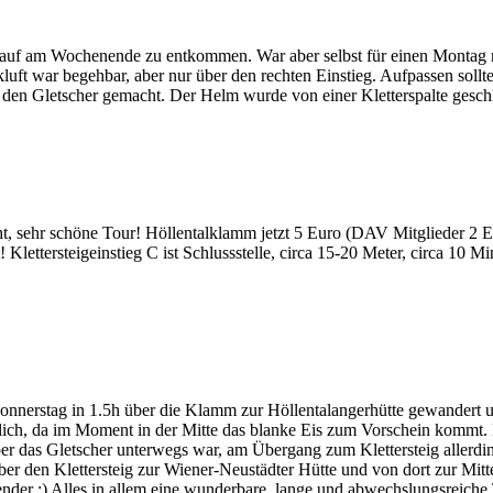
f am Wochenende zu entkommen. War aber selbst für einen Montag relat
uft war begehbar, aber nur über den rechten Einstieg. Aufpassen sollt
den Gletscher gemacht. Der Helm wurde von einer Kletterspalte geschl
 sehr schöne Tour! Höllentalklamm jetzt 5 Euro (DAV Mitglieder 2 Eur
! Klettersteigeinstieg C ist Schlussstelle, circa 15-20 Meter, circa 10 M
nerstag in 1.5h über die Klamm zur Höllentalangerhütte gewandert u
slich, da im Moment in der Mitte das blanke Eis zum Vorschein kommt.
 über das Gletscher unterwegs war, am Übergang zum Klettersteig allerd
ber den Klettersteig zur Wiener-Neustädter Hütte und von dort zur Mitt
nder :) Alles in allem eine wunderbare, lange und abwechslungsreiche