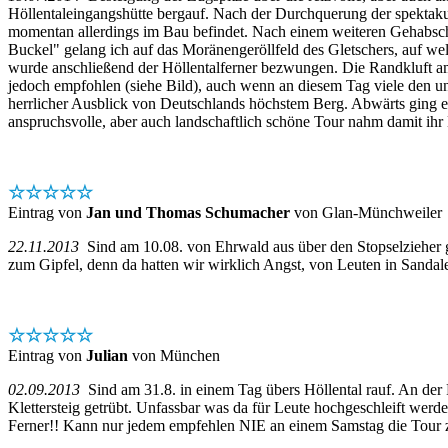
Höllentaleingangshütte bergauf. Nach der Durchquerung der spektakul
momentan allerdings im Bau befindet. Nach einem weiteren Gehabschnit
Buckel" gelang ich auf das Moränengeröllfeld des Gletschers, auf wel
wurde anschließend der Höllentalferner bezwungen. Die Randkluft am
jedoch empfohlen (siehe Bild), auch wenn an diesem Tag viele den u
herrlicher Ausblick von Deutschlands höchstem Berg. Abwärts ging e
anspruchsvolle, aber auch landschaftlich schöne Tour nahm damit ihr
☆☆☆☆☆
Eintrag von
Jan und Thomas Schumacher
von Glan-Münchweiler
22.11.2013
Sind am 10.08. von Ehrwald aus über den Stopselzieher ge
zum Gipfel, denn da hatten wir wirklich Angst, von Leuten in Sanda
☆☆☆☆☆
Eintrag von
Julian
von München
02.09.2013
Sind am 31.8. in einem Tag übers Höllental rauf. An der 
Klettersteig getrübt. Unfassbar was da für Leute hochgeschleift werde
Ferner!! Kann nur jedem empfehlen NIE an einem Samstag die Tour z