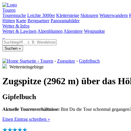
Touren
Tourensuche
Leichte 3000er
Klettersteige
Skitouren
Winterwandern
Hütten
Karte
Bergpartner
Panoramabilder
Wetter & Infos
Wetter & Lawinen
Alpenblumen
Alpentiere
Wegpunkte
Startseite
›
Touren
›
Zugspitze
›
Gipfelbuch
Wettersteingebirge
Zugspitze (2962 m) über das Höl
Gipfelbuch
Aktuelle Tourenverhältnisse:
Bist Du die Tour schonmal gegangen? 
Einen Eintrag schreiben »
★★★★★