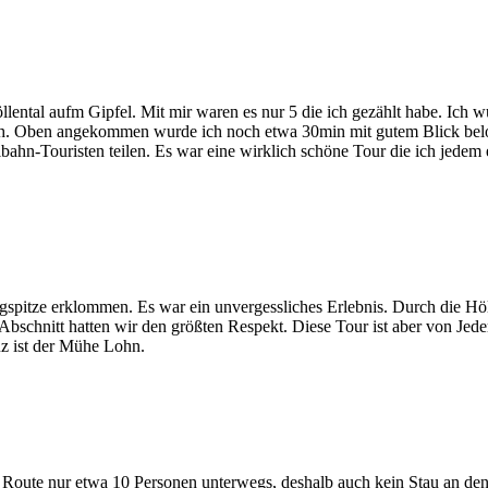
tal aufm Gipfel. Mit mir waren es nur 5 die ich gezählt habe. Ich w
ach. Oben angekommen wurde ich noch etwa 30min mit gutem Blick bel
ahn-Touristen teilen. Es war eine wirklich schöne Tour die ich jedem 
itze erklommen. Es war ein unvergessliches Erlebnis. Durch die Höll
chnitt hatten wir den größten Respekt. Diese Tour ist aber von Jederma
uz ist der Mühe Lohn.
ute nur etwa 10 Personen unterwegs, deshalb auch kein Stau an den Kl