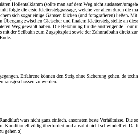
ären Höllentalklamm (sollte man auf dem Weg nicht auslassen/umgehen) 
t folgte die erste Klettersteigpassage, welche vor allem durch die ma
chem sich sogar einige Gämsen blicken (und fotografieren) ließen. Mit 
 Übergang zwischen Gletscher und finalem Klettersteig stellte an dies
nteren Weg gewählt haben. Die Belohnung für die anstrengende Tour un
s mit der Seilbahn zum Zugspitzplatt sowie der Zahnradbahn direkt zu
 Ende.
gangen. Erfahrene können den Steig ohne Sicherung gehen, da technisch
len rausgeschossen zu werden.
Randkluft wars nicht ganz einfach, ansonsten beste Verhältnisse. Die
n. Konditionell völlig überfordert und absolut nicht schwindelfrei. Da 
u gehen :(