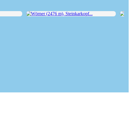
Wörner (2476 m), Steinkarkopf...
Elm