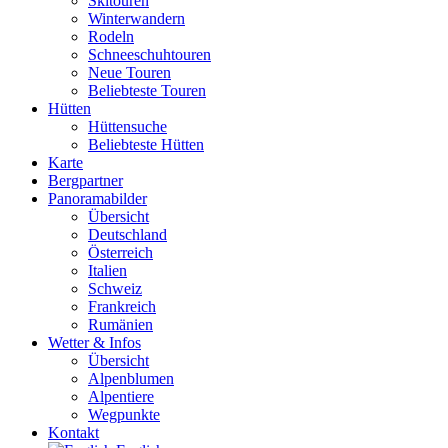
Skitouren
Winterwandern
Rodeln
Schneeschuhtouren
Neue Touren
Beliebteste Touren
Hütten
Hüttensuche
Beliebteste Hütten
Karte
Bergpartner
Panoramabilder
Übersicht
Deutschland
Österreich
Italien
Schweiz
Frankreich
Rumänien
Wetter & Infos
Übersicht
Alpenblumen
Alpentiere
Wegpunkte
Kontakt