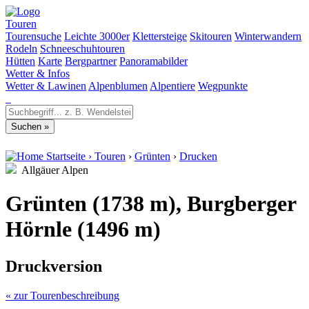
Touren
Tourensuche
Leichte 3000er
Klettersteige
Skitouren
Winterwandern
Rodeln
Schneeschuhtouren
Hütten
Karte
Bergpartner
Panoramabilder
Wetter & Infos
Wetter & Lawinen
Alpenblumen
Alpentiere
Wegpunkte
Startseite
›
Touren
›
Grünten
›
Drucken
Allgäuer Alpen
Grünten (1738 m), Burgberger
Hörnle (1496 m)
Druckversion
« zur Tourenbeschreibung