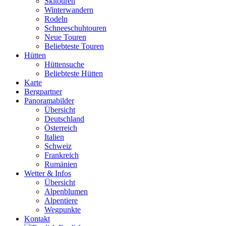
Skitouren
Winterwandern
Rodeln
Schneeschuhtouren
Neue Touren
Beliebteste Touren
Hütten
Hüttensuche
Beliebteste Hütten
Karte
Bergpartner
Panoramabilder
Übersicht
Deutschland
Österreich
Italien
Schweiz
Frankreich
Rumänien
Wetter & Infos
Übersicht
Alpenblumen
Alpentiere
Wegpunkte
Kontakt