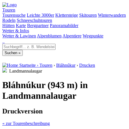
Touren
Tourensuche
Leichte 3000er
Klettersteige
Skitouren
Winterwandern
Rodeln
Schneeschuhtouren
Hütten
Karte
Bergpartner
Panoramabilder
Wetter & Infos
Wetter & Lawinen
Alpenblumen
Alpentiere
Wegpunkte
Startseite
›
Touren
›
Bláhnúkur
›
Drucken
Landmannalaugar
Bláhnúkur (943 m) in
Landmannalaugar
Druckversion
« zur Tourenbeschreibung