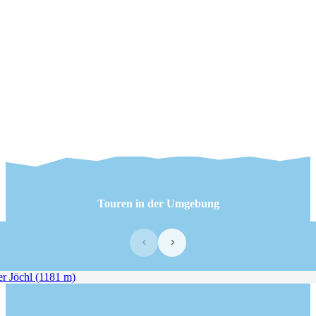
Touren in der Umgebung
‹
›
r Jöchl (1181 m)