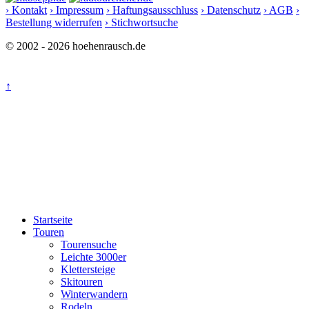
› Kontakt
› Impressum
› Haftungsausschluss
› Datenschutz
› AGB
›
Bestellung widerrufen
› Stichwortsuche
© 2002 - 2026 hoehenrausch.de
↑
Startseite
Touren
Tourensuche
Leichte 3000er
Klettersteige
Skitouren
Winterwandern
Rodeln