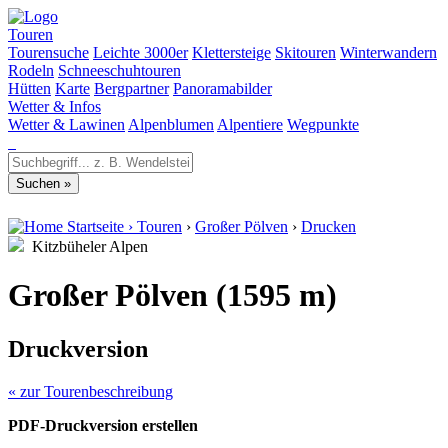
Touren
Tourensuche
Leichte 3000er
Klettersteige
Skitouren
Winterwandern
Rodeln
Schneeschuhtouren
Hütten
Karte
Bergpartner
Panoramabilder
Wetter & Infos
Wetter & Lawinen
Alpenblumen
Alpentiere
Wegpunkte
Startseite
›
Touren
›
Großer Pölven
›
Drucken
Kitzbüheler Alpen
Großer Pölven (1595 m)
Druckversion
« zur Tourenbeschreibung
PDF-Druckversion erstellen