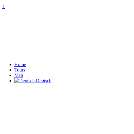
↑
Home
Tours
Map
Deutsch