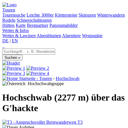
Touren
Tourensuche
Leichte 3000er
Klettersteige
Skitouren
Winterwandern
Rodeln
Schneeschuhtouren
Hütten
Karte
Bergpartner
Panoramabilder
Wetter & Infos
Wetter & Lawinen
Alpenblumen
Alpentiere
Wegpunkte
DE
|
EN
Startseite
›
Touren
›
Hochschwab
Hochschwabgruppe
Hochschwab (2277 m) über das
G'hackte
T3