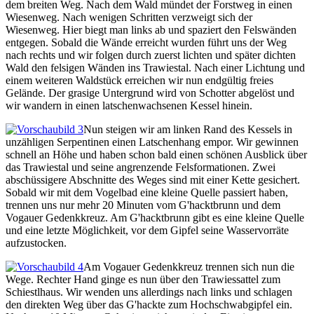
dem breiten Weg. Nach dem Wald mündet der Forstweg in einen
Wiesenweg. Nach wenigen Schritten verzweigt sich der
Wiesenweg. Hier biegt man links ab und spaziert den Felswänden
entgegen. Sobald die Wände erreicht wurden führt uns der Weg
nach rechts und wir folgen durch zuerst lichten und später dichten
Wald den felsigen Wänden ins Trawiestal. Nach einer Lichtung und
einem weiteren Waldstück erreichen wir nun endgültig freies
Gelände. Der grasige Untergrund wird von Schotter abgelöst und
wir wandern in einen latschenwachsenen Kessel hinein.
Nun steigen wir am linken Rand des Kessels in
unzähligen Serpentinen einen Latschenhang empor. Wir gewinnen
schnell an Höhe und haben schon bald einen schönen Ausblick über
das Trawiestal und seine angrenzende Felsformationen. Zwei
abschüssigere Abschnitte des Weges sind mit einer Kette gesichert.
Sobald wir mit dem Vogelbad eine kleine Quelle passiert haben,
trennen uns nur mehr 20 Minuten vom G'hacktbrunn und dem
Vogauer Gedenkkreuz. Am G'hacktbrunn gibt es eine kleine Quelle
und eine letzte Möglichkeit, vor dem Gipfel seine Wasservorräte
aufzustocken.
Am Vogauer Gedenkkreuz trennen sich nun die
Wege. Rechter Hand ginge es nun über den Trawiessattel zum
Schiestlhaus. Wir wenden uns allerdings nach links und schlagen
den direkten Weg über das G'hackte zum Hochschwabgipfel ein.