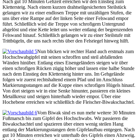
Nach gut 10 Minuten Gehzeit erreichen wir den Einstieg zum
Klettersteig. Nach einem kurzen drahtseilgesicherten Steilstück
gelangen wir zu einer endlosen Treppe mit unzähligen Stufen, die
uns über eine Rampe auf der linken Seite einer Felswand empor
führt. Schließlich wird die Treppe von schrofigem Untergrund
abgelöst und eine Kette leitet uns weiter entlang der begrenzenden
Felswand hinauf. Schließlich gelangen wir zu einer Steilstufe mit
Trittbügeln, die uns nach rechts über den Felsriegel hinweg hilft.
Nun blicken wir rechter Hand auch erstmals zum
Hochschwabgipfel mit seinen schroffen und steil abfallenden
Wänden hinüber. Entlang eines Eisengeländers steigen wir über
einen schrofigen Rücken zügig höher und lassen eine halbe Stunde
nach dem Einstieg den Klettersteig hinter uns. Im Gehgelände
folgen wir zuerst rechtshaltend einem Pfad und im Anschluss
Markierungsstangen auf die Kuppe eines schrofigen Hügels hinauf.
Von dort steigen wir in eine Senke hinunter, passieren ein kleines
Metallkreuz und steigen hinterhalb wieder empor. Über eine
Hochebene erreichen wir schließlich die Fleischer-Biwakschachtel.
Vom Biwak sind es nun mehr weitere 30 Minuten
Fußmarsch bis zum Gipfel des Hochschwabs. Wir passieren die
Biwakschachtel und spazieren über einen wenig steilen Hang
entlang der Markierungsstangen dem Gipfelaufbau entgegen. Nach
gut 10 Minuten erreichen wir unterhalb des Gipfels einen Abzweig.