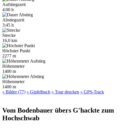
Aufstiegszeit
4:00 h
Abstiegszeit
3:45 h
Strecke
16,0 km
Höchster Punkt
2277 m
Höhenmeter
1400 m
Höhenmeter
1400 m
» Bilder (77)
» Gipfelbuch
» Tour drucken
» GPS-Track
Vom Bodenbauer übers G'hackte zum
Hochschwab