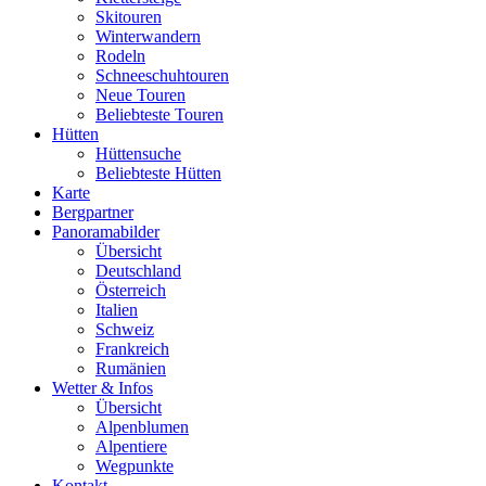
Skitouren
Winterwandern
Rodeln
Schneeschuhtouren
Neue Touren
Beliebteste Touren
Hütten
Hüttensuche
Beliebteste Hütten
Karte
Bergpartner
Panoramabilder
Übersicht
Deutschland
Österreich
Italien
Schweiz
Frankreich
Rumänien
Wetter & Infos
Übersicht
Alpenblumen
Alpentiere
Wegpunkte
Kontakt