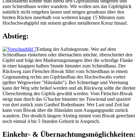
Linkshaltend könnte man direkt den Gipfelaufbau umgehen und
zum Schiestlhaus weiter wandern. Wir wollen uns das Gipfelglück
natürlich nicht entgehen lassen und steigen geradeaus über den
breiten Rücken innerhalb von weiteren knapp 15 Minuten zum
Hochschwabgipfel mit seinem großen metallernen Kreuz hinauf.
Abstieg:
Entlang der Aufstiegsroute. Wer auf dem
Schiestlhaus einkehren oder übernachten möchte, überschreitet den
Gipfel und folgt den Markierungsstangen über die schrofige Flanke
in einer knappen halben Stunde hinunter zum Schiestlhaus. Der
Rückweg zum Fleischer-Biwak führt vom Schiestlhaus in einem
Gegenanstieg rechts am Gipfelaufbau des Hochschwabs vorbei
(gelber Wegsweiser "Häuslalm"). Bei Schneelage und Vereisung
kann der Weg sehr heikel werden und als Rückweg sollte die direkte
Überschreitung des Gipfels gewählt werden. Vom Fleischer-Biwak
steigt man durch das G'hackte hinunter ins Trawiestal und spaziert
von dort zurück zum Gasthof Bodenbauer. Wer Lust und Zeit hat
kann vom Biwak über die Häuslalm zum Ausgangspunkt zurück
wandern. Der deutlich längere Abstieg nimmt vom Biwak gerechnet
noch einmal 4 bis 5 Stunden Gehzeit in Anspruch.
Einkehr- & Übernachtungsmöglichkeiten: