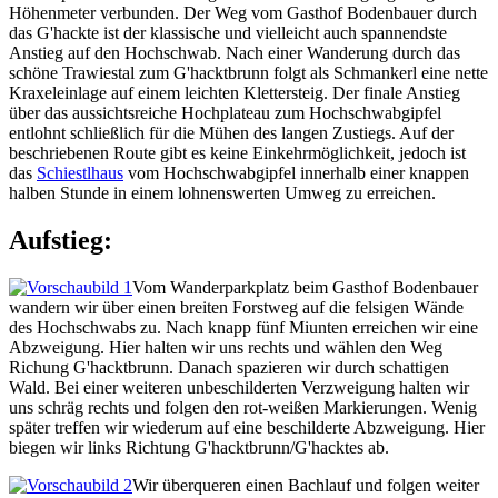
Höhenmeter verbunden. Der Weg vom Gasthof Bodenbauer durch
das G'hackte ist der klassische und vielleicht auch spannendste
Anstieg auf den Hochschwab. Nach einer Wanderung durch das
schöne Trawiestal zum G'hacktbrunn folgt als Schmankerl eine nette
Kraxeleinlage auf einem leichten Klettersteig. Der finale Anstieg
über das aussichtsreiche Hochplateau zum Hochschwabgipfel
entlohnt schließlich für die Mühen des langen Zustiegs. Auf der
beschriebenen Route gibt es keine Einkehrmöglichkeit, jedoch ist
das
Schiestlhaus
vom Hochschwabgipfel innerhalb einer knappen
halben Stunde in einem lohnenswerten Umweg zu erreichen.
Aufstieg:
Vom Wanderparkplatz beim Gasthof Bodenbauer
wandern wir über einen breiten Forstweg auf die felsigen Wände
des Hochschwabs zu. Nach knapp fünf Miunten erreichen wir eine
Abzweigung. Hier halten wir uns rechts und wählen den Weg
Richung G'hacktbrunn. Danach spazieren wir durch schattigen
Wald. Bei einer weiteren unbeschilderten Verzweigung halten wir
uns schräg rechts und folgen den rot-weißen Markierungen. Wenig
später treffen wir wiederum auf eine beschilderte Abzweigung. Hier
biegen wir links Richtung G'hacktbrunn/G'hacktes ab.
Wir überqueren einen Bachlauf und folgen weiter