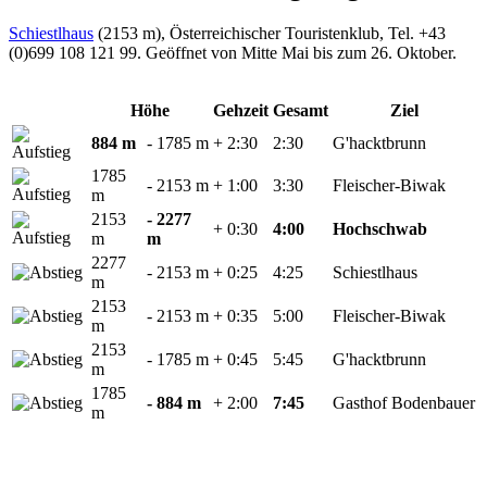
Schiestlhaus
(2153 m), Österreichischer Touristenklub, Tel. +43
(0)699 108 121 99. Geöffnet von Mitte Mai bis zum 26. Oktober.
Höhe
Gehzeit
Gesamt
Ziel
884 m
- 1785 m
+ 2:30
2:30
G'hacktbrunn
1785
- 2153 m
+ 1:00
3:30
Fleischer-Biwak
m
2153
- 2277
+ 0:30
4:00
Hochschwab
m
m
2277
- 2153 m
+ 0:25
4:25
Schiestlhaus
m
2153
- 2153 m
+ 0:35
5:00
Fleischer-Biwak
m
2153
- 1785 m
+ 0:45
5:45
G'hacktbrunn
m
1785
- 884 m
+ 2:00
7:45
Gasthof Bodenbauer
m