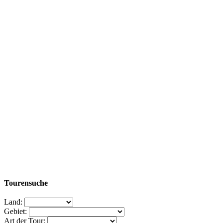
Tourensuche
Land:
Gebiet:
Art der Tour: