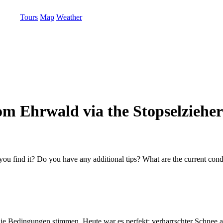
Tours
Map
Weather
rom Ehrwald via the Stopselzieher
u find it? Do you have any additional tips? What are the current condi
 Bedingungen stimmen. Heute war es perfekt: verharrschter Schnee ab 