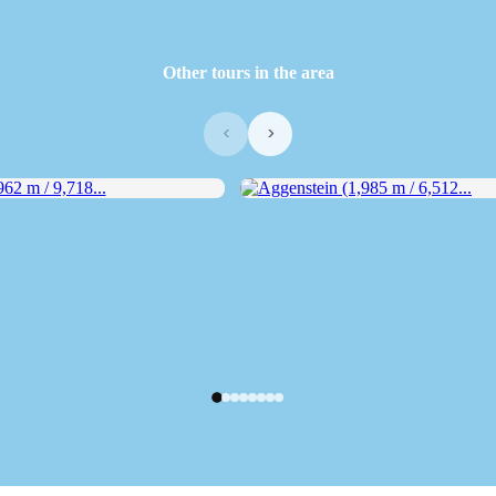
Other tours in the area
‹
›
2 m / 9,718...
Aggenstein (1,985 m / 6,512...