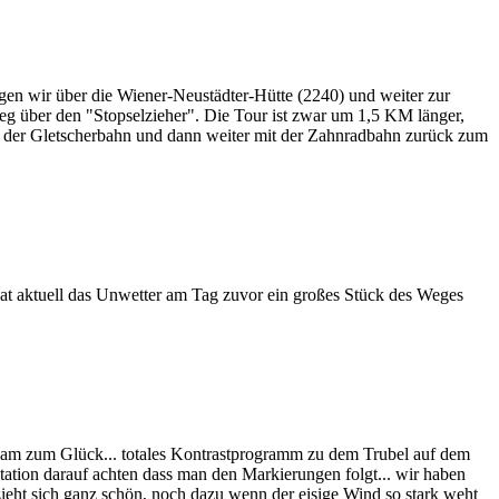
en wir über die Wiener-Neustädter-Hütte (2240) und weiter zur
eg über den "Stopselzieher". Die Tour ist zwar um 1,5 KM länger,
it der Gletscherbahn und dann weiter mit der Zahnradbahn zurück zum
hat aktuell das Unwetter am Tag zuvor ein großes Stück des Weges
nsam zum Glück... totales Kontrastprogramm zu dem Trubel auf dem
ation darauf achten dass man den Markierungen folgt... wir haben
 zieht sich ganz schön, noch dazu wenn der eisige Wind so stark weht