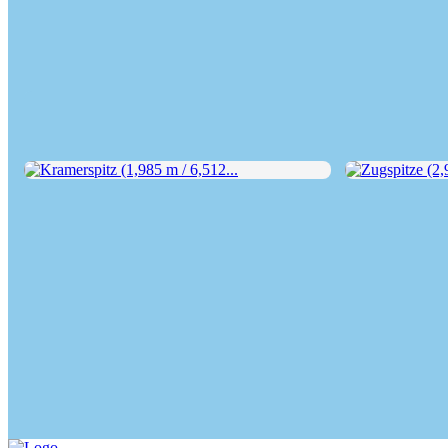
Kramerspitz (1,985 m / 6,512...
Zugspitze (2,96