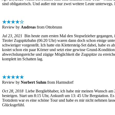
sind obligatorisch. Und außer mir nur zwei weitere Leute unterwegs. D
★★★★☆
Review by
Andreas
from Ottobrunn
Jul 23, 2021
Bin heute zum ersten Mal den Stopselzieher gegangen, in 
Tiroler Zugspitzbahn (06:20 Uhr) waren dann doch schon einige unter
schwieriger vorgestellt. Ich hatte ein Klettersteig-Set dabei, habe es
kostet schon ein paar Körner und setzt eine gewisse Grund-Konditio
abwechslungsreiche und zügige Möglichkeit die Zugspitze zu erreich
komplett im Schatten lag.
★★★★★
Review by
Norbert Suhm
from Harmsdorf
Oct 28, 2018
Liebe Bergliebhaber, ich habe mir meinen Wunsch am 23.
besteigen. Start um 8:15 Uhr, Ankunft um 13: 45 Uhr Bergstation. Es
Trotzdem war es eine schöne Tour und habe es mir nicht nehmen lass
Glücksgefühl.