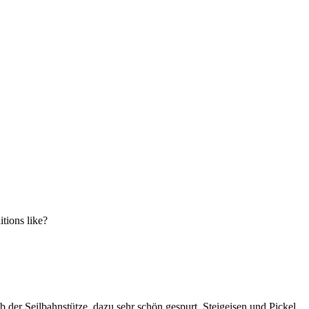
tions like?
der Seilbahnstütze, dazu sehr schön gespurt. Steigeisen und Pickel