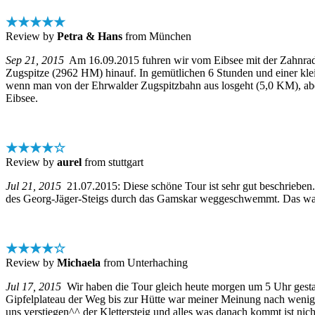
★★★★★
Review by
Petra & Hans
from München
Sep 21, 2015
Am 16.09.2015 fuhren wir vom Eibsee mit der Zahnradba
Zugspitze (2962 HM) hinauf. In gemütlichen 6 Stunden und einer klei
wenn man von der Ehrwalder Zugspitzbahn aus losgeht (5,0 KM), aber
Eibsee.
★★★★☆
Review by
aurel
from stuttgart
Jul 21, 2015
21.07.2015: Diese schöne Tour ist sehr gut beschrieben.
des Georg-Jäger-Steigs durch das Gamskar weggeschwemmt. Das war
★★★★☆
Review by
Michaela
from Unterhaching
Jul 17, 2015
Wir haben die Tour gleich heute morgen um 5 Uhr gestar
Gipfelplateau der Weg bis zur Hütte war meiner Meinung nach wenig 
uns verstiegen^^ der Klettersteig und alles was danach kommt ist nic