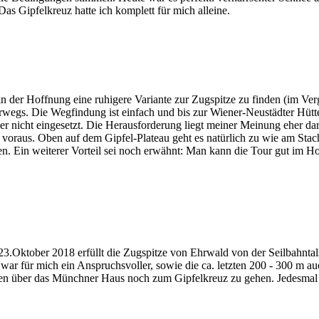
as Gipfelkreuz hatte ich komplett für mich alleine.
der Hoffnung eine ruhigere Variante zur Zugspitze zu finden (im Vergl
wegs. Die Wegfindung ist einfach und bis zur Wiener-Neustädter Hütte 
 aber nicht eingesetzt. Die Herausforderung liegt meiner Meinung eher da
n voraus. Oben auf dem Gipfel-Plateau geht es natürlich zu wie am St
en. Ein weiterer Vorteil sei noch erwähnt: Man kann die Tour gut im H
Oktober 2018 erfüllt die Zugspitze von Ehrwald von der Seilbahntalst
 war für mich ein Anspruchsvoller, sowie die ca. letzten 200 - 300 m 
en über das Münchner Haus noch zum Gipfelkreuz zu gehen. Jedesmal wen