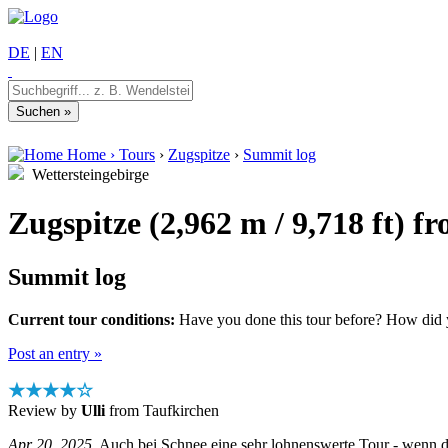
DE
|
EN
Home
›
Tours
›
Zugspitze
›
Summit log
Wettersteingebirge
Zugspitze (2,962 m / 9,718 ft) f
Summit log
Current tour conditions:
Have you done this tour before? How did yo
Post an entry »
★★★★☆
Review by
Ulli
from Taufkirchen
Apr 20, 2025
Auch bei Schnee eine sehr lohnenswerte Tour - wenn die