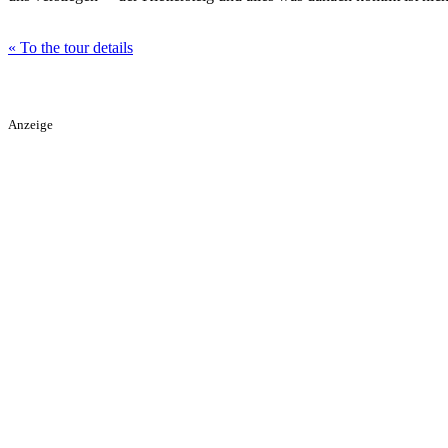
« To the tour details
Anzeige