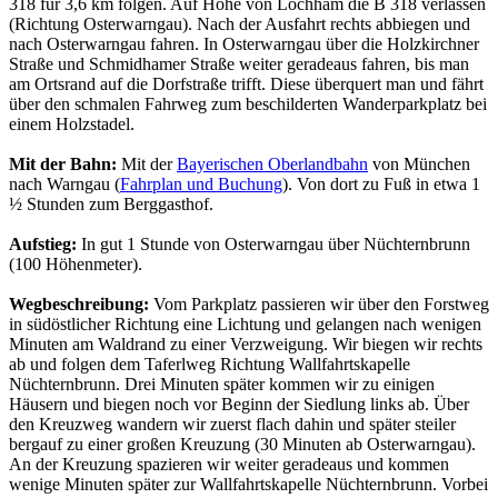
318 für 3,6 km folgen. Auf Höhe von Lochham die B 318 verlassen
(Richtung Osterwarngau). Nach der Ausfahrt rechts abbiegen und
nach Osterwarngau fahren. In Osterwarngau über die Holzkirchner
Straße und Schmidhamer Straße weiter geradeaus fahren, bis man
am Ortsrand auf die Dorfstraße trifft. Diese überquert man und fährt
über den schmalen Fahrweg zum beschilderten Wanderparkplatz bei
einem Holzstadel.
Mit der Bahn:
Mit der
Bayerischen Oberlandbahn
von München
nach Warngau (
Fahrplan und Buchung
). Von dort zu Fuß in etwa 1
½ Stunden zum Berggasthof.
Aufstieg:
In gut 1 Stunde von Osterwarngau über Nüchternbrunn
(100 Höhenmeter).
Wegbeschreibung:
Vom Parkplatz passieren wir über den Forstweg
in südöstlicher Richtung eine Lichtung und gelangen nach wenigen
Minuten am Waldrand zu einer Verzweigung. Wir biegen wir rechts
ab und folgen dem Taferlweg Richtung Wallfahrtskapelle
Nüchternbrunn. Drei Minuten später kommen wir zu einigen
Häusern und biegen noch vor Beginn der Siedlung links ab. Über
den Kreuzweg wandern wir zuerst flach dahin und später steiler
bergauf zu einer großen Kreuzung (30 Minuten ab Osterwarngau).
An der Kreuzung spazieren wir weiter geradeaus und kommen
wenige Minuten später zur Wallfahrtskapelle Nüchternbrunn. Vorbei