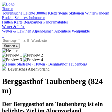
Touren
Tourensuche
Leichte 3000er
Klettersteige
Skitouren
Winterwandern
Rodeln
Schneeschuhtouren
Hütten
Karte
Bergpartner
Panoramabilder
Wetter & Infos
Wetter & Lawinen
Alpenblumen
Alpentiere
Wegpunkte
Startseite
›
Hütten
›
Berggasthof Taubenberg
Bayerisches Alpenvorland
Berggasthof Taubenberg (824
m)
Der Berggasthof am Taubenberg ist ein
beliebtes Ziel im Alpenvorland