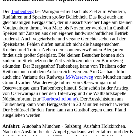
Der
Taubenberg
bei Warngau erfreut sich als Ziel zum Wandern,
Radfahren und Spazieren großer Beliebtheit. Das liegt auch am
gleichnamigen Berggasthof, der in aussichtsreicher Lage am kleinen
Voralpenberg thront. Von März bis November werden im Gasthof
Speisen mit Zutaten aus dem eigenen landwirtschaftlichen Betrieb
kredenzt. Auch vegetarische und vegane Gerichte stehen auf der
Speisekarte. Fehlen dürfen natürlich nicht die hausgemachten
Kuchen und Torten. Neben dem sonnenverwöhnten Biergarten
findet sich großer Spielplatz. Die kleinen Besucher können sich
zudem im Streichelzoo die Zeit verkürzen oder den Barfußweg
erkunden. Der Berggasthof Taubenberg kann von Thalham oder
Reitham auch mit dem Auto erreicht werden. Am Gasthaus führt
auch eine Variante des Radwegs
M-Wasserweg
von München nach
Gmund vorbei. Wanderwege führen von Oberwarngau und
Osterwarngau zum Taubenberg hinauf. Sehr schön ist der Anstieg
von Osterwarngau über den Taferlweg und die Wallfahrtskapelle
Nüchternbrunn (zur
Tourbeschreibung
). Der Aussichtsturm am
Taubenberg kann vom Berggasthof in 20 Minuten erreicht werden.
Der Schlüssel für den Turm kann am Gasthof gegen einen Pfand
ausgeliehen werden.
Anfahrt:
Autobahn München - Salzburg, Ausfahrt Holzkirchen.
Nach der Ausfahrt bei der Ampel geradeaus weiter fahren und der B