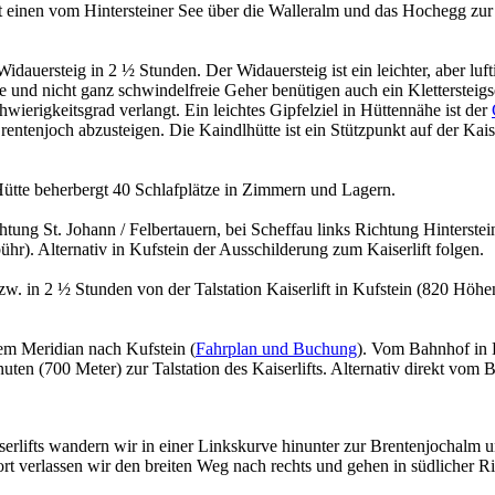
t einen vom Hintersteiner See über die Walleralm und das Hochegg zur K
dauersteig in 2 ½ Stunden. Der Widauersteig ist ein leichter, aber luft
 und nicht ganz schwindelfreie Geher benütigen auch ein Klettersteigset
wierigkeitsgrad verlangt. Ein leichtes Gipfelziel in Hüttennähe ist der
ntenjoch abzusteigen. Die Kaindlhütte ist ein Stützpunkt auf der Kais
Hütte beherbergt 40 Schlafplätze in Zimmern und Lagern.
tung St. Johann / Felbertauern, bei Scheffau links Richtung Hinterste
hr). Alternativ in Kufstein der Ausschilderung zum Kaiserlift folgen.
 in 2 ½ Stunden von der Talstation Kaiserlift in Kufstein (820 Höhenm
m Meridian nach Kufstein (
Fahrplan und Buchung
). Vom Bahnhof in K
uten (700 Meter) zur Talstation des Kaiserlifts. Alternativ direkt vom
erlifts wandern wir in einer Linkskurve hinunter zur Brentenjochalm u
rt verlassen wir den breiten Weg nach rechts und gehen in südlicher R