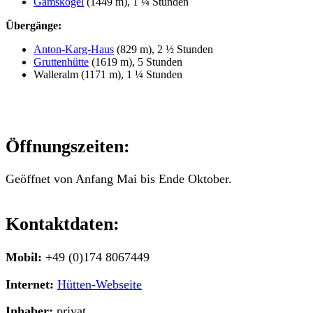
Gamskogel
(1449 m), 1 ¼ Stunden
Übergänge:
Anton-Karg-Haus
(829 m), 2 ½ Stunden
Gruttenhütte
(1619 m), 5 Stunden
Walleralm (1171 m), 1 ¼ Stunden
Öffnungszeiten:
Geöffnet von Anfang Mai bis Ende Oktober.
Kontaktdaten:
Mobil:
+49 (0)174 8067449
Internet:
Hütten-Webseite
Inhaber:
privat