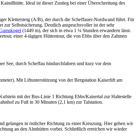
aindlhütte. Ideal ist dieser Zustieg bei einer Überschreitung des
iger Klettersteig (A/B), der durch die Scheffauer-Nordwand führt. Für
 zur Selbstsicherung. Deutlich anspruchsvoller ist der sehr
Gamskogel
(1449 m), der sich in etwa 1 ¼ Stunden erwandern lässt.
ertour, einer 4-tägigen Hüttentour, die von Ebbs über den Zahmen
iner See, durch Scheffau hindurchfahren und kurz vor dem
eter). Mit Liftunterstützung von der Bergstation Kaiserlift am
ufstein mit der Bus-Linie 1 Richtung Ebbs/Kaisertal zur Haltestelle
 Bahnhof zu Fuß in 30 Minuten (2,1 km) zur Talstation.
nd gelangen in östlicher Richtung zu einer Kreuzung. Hier gehen wir
ichtung an den Almhütten vorbei. Schließlich erreichen wir wieder