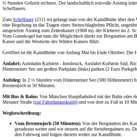
½ Stunden Gehzeit rechnen. Der landschaftlich reizvolle Anstieg leite
Scheffauers.
Zum
Scheffauer
(2111 m) gelangt man von der Kaindlhütte über den Wi
eine Begehung ist das Tragen eines Steinschlaghelms Pflicht, ungeübte
ausgesetzte Anstieg zum Zettenkaiser (1968 m), der Kletterei im 2. Sch
Vom Gamskogel hat man die Möglichkeit direkt zur Bergstation am Bre
Kaiser und die Westseite des Wilden Kaisers führt.
Geöffnet ist die Kaindlhütte von Anfang Mai bis Ende Oktober. Die 
Anfahrt:
Autobahn Kufstein - Innsbruck, Ausfahrt Kufstein Süd, Rich
Hintersteiner See am großen Parkplatz (links) parken (2 Euro Parkgebü
Aufstieg:
In 2 ½ Stunden vom Hintersteiner See (580 Höhenmeter) bzw.
Brentenjoch in 50 Minuten.
Mit Bus & Bahn:
Von München Hauptbahnhof mit der Bahn oder de
Meraner Straße (
zur Fahrplanauskunft
) und von dort zu Fuß in 10 Min
Wegbeschreibung:
Vom Brentenjoch (50 Minuten):
Von der Bergstation des Kais
geradeaus weiter und wir steuern auf die Steinbergalmen zu. Do
den Fahrweg und folgen diesem weiter zur Kaindlhütte.