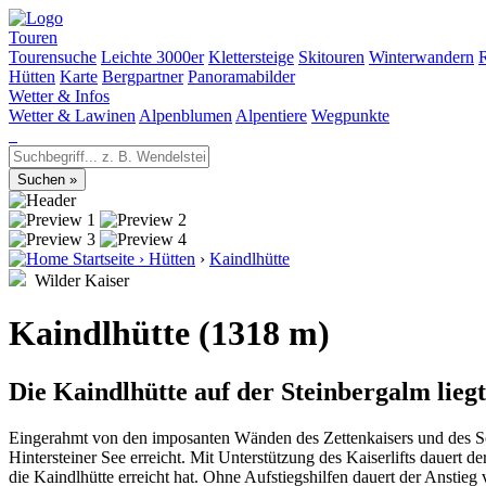
Touren
Tourensuche
Leichte 3000er
Klettersteige
Skitouren
Winterwandern
Hütten
Karte
Bergpartner
Panoramabilder
Wetter & Infos
Wetter & Lawinen
Alpenblumen
Alpentiere
Wegpunkte
Startseite
›
Hütten
›
Kaindlhütte
Wilder Kaiser
Kaindlhütte (1318 m)
Die Kaindlhütte auf der Steinbergalm lieg
Eingerahmt von den imposanten Wänden des Zettenkaisers und des Sche
Hintersteiner See erreicht. Mit Unterstützung des Kaiserlifts dauert
die Kaindlhütte erreicht hat. Ohne Aufstiegshilfen dauert der Anstie