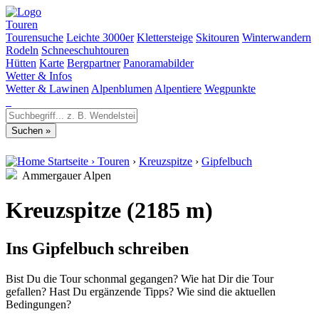
Touren
Tourensuche
Leichte 3000er
Klettersteige
Skitouren
Winterwandern
Rodeln
Schneeschuhtouren
Hütten
Karte
Bergpartner
Panoramabilder
Wetter & Infos
Wetter & Lawinen
Alpenblumen
Alpentiere
Wegpunkte
Startseite
›
Touren
›
Kreuzspitze
›
Gipfelbuch
Ammergauer Alpen
Kreuzspitze (2185 m)
Ins Gipfelbuch schreiben
Bist Du die Tour schonmal gegangen? Wie hat Dir die Tour
gefallen? Hast Du ergänzende Tipps? Wie sind die aktuellen
Bedingungen?