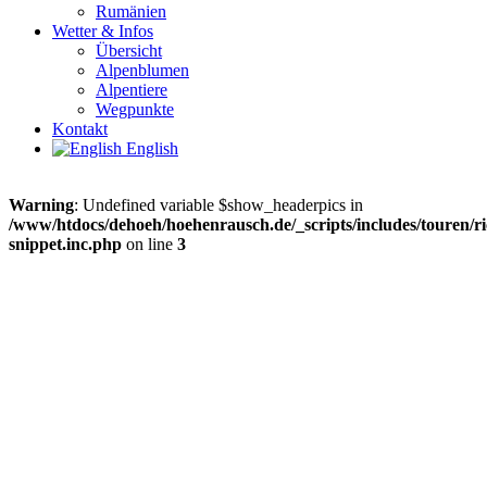
Rumänien
Wetter & Infos
Übersicht
Alpenblumen
Alpentiere
Wegpunkte
Kontakt
English
Warning
: Undefined variable $show_headerpics in
/www/htdocs/dehoeh/hoehenrausch.de/_scripts/includes/touren/ri
snippet.inc.php
on line
3