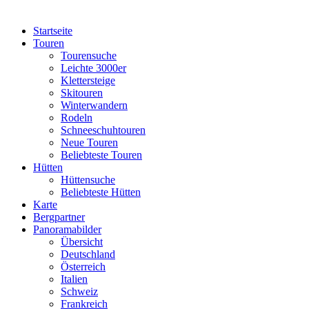
Startseite
Touren
Tourensuche
Leichte 3000er
Klettersteige
Skitouren
Winterwandern
Rodeln
Schneeschuhtouren
Neue Touren
Beliebteste Touren
Hütten
Hüttensuche
Beliebteste Hütten
Karte
Bergpartner
Panoramabilder
Übersicht
Deutschland
Österreich
Italien
Schweiz
Frankreich