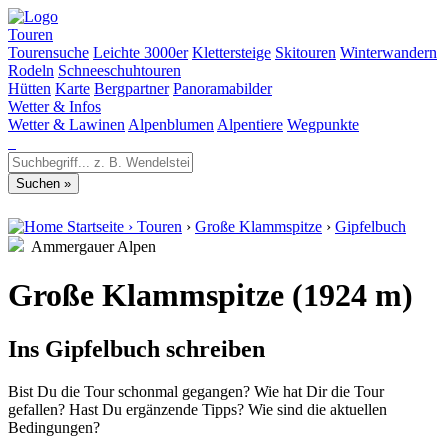
Touren
Tourensuche
Leichte 3000er
Klettersteige
Skitouren
Winterwandern
Rodeln
Schneeschuhtouren
Hütten
Karte
Bergpartner
Panoramabilder
Wetter & Infos
Wetter & Lawinen
Alpenblumen
Alpentiere
Wegpunkte
Startseite
›
Touren
›
Große Klammspitze
›
Gipfelbuch
Ammergauer Alpen
Große Klammspitze (1924 m)
Ins Gipfelbuch schreiben
Bist Du die Tour schonmal gegangen? Wie hat Dir die Tour
gefallen? Hast Du ergänzende Tipps? Wie sind die aktuellen
Bedingungen?