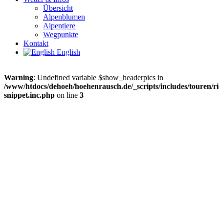
Übersicht
Alpenblumen
Alpentiere
Wegpunkte
Kontakt
English
Warning
: Undefined variable $show_headerpics in
/www/htdocs/dehoeh/hoehenrausch.de/_scripts/includes/touren/ri
snippet.inc.php
on line
3