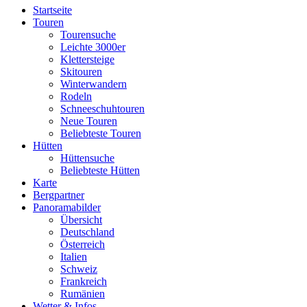
Startseite
Touren
Tourensuche
Leichte 3000er
Klettersteige
Skitouren
Winterwandern
Rodeln
Schneeschuhtouren
Neue Touren
Beliebteste Touren
Hütten
Hüttensuche
Beliebteste Hütten
Karte
Bergpartner
Panoramabilder
Übersicht
Deutschland
Österreich
Italien
Schweiz
Frankreich
Rumänien
Wetter & Infos