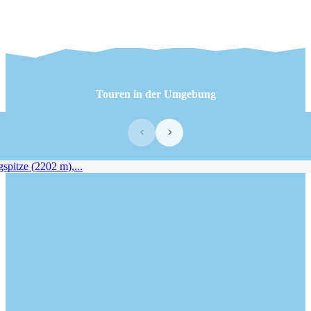
Touren in der Umgebung
‹
›
itze (2202 m),...