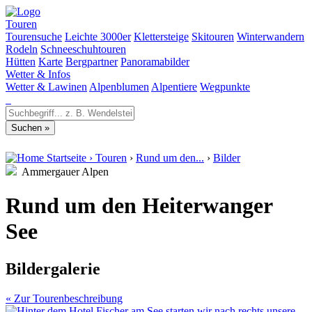
Touren
Tourensuche
Leichte 3000er
Klettersteige
Skitouren
Winterwandern
Rodeln
Schneeschuhtouren
Hütten
Karte
Bergpartner
Panoramabilder
Wetter & Infos
Wetter & Lawinen
Alpenblumen
Alpentiere
Wegpunkte
Startseite
›
Touren
›
Rund um den...
›
Bilder
Ammergauer Alpen
Rund um den Heiterwanger
See
Bildergalerie
« Zur Tourenbeschreibung