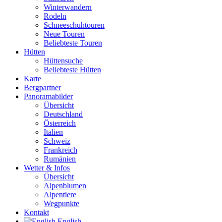
Winterwandern
Rodeln
Schneeschuhtouren
Neue Touren
Beliebteste Touren
Hütten
Hüttensuche
Beliebteste Hütten
Karte
Bergpartner
Panoramabilder
Übersicht
Deutschland
Österreich
Italien
Schweiz
Frankreich
Rumänien
Wetter & Infos
Übersicht
Alpenblumen
Alpentiere
Wegpunkte
Kontakt
English