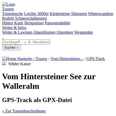
Touren
Tourensuche
Leichte 3000er
Klettersteige
Skitouren
Winterwandern
Rodeln
Schneeschuhtouren
Hütten
Karte
Bergpartner
Panoramabilder
Wetter & Infos
Wetter & Lawinen
Alpenblumen
Alpentiere
Wegpunkte
Startseite
›
Touren
›
Vom Hintersteiner...
›
GPS-Track
Wilder Kaiser
Vom Hintersteiner See zur
Walleralm
GPS-Track als GPX-Datei
« Zur Tourenbeschreibung