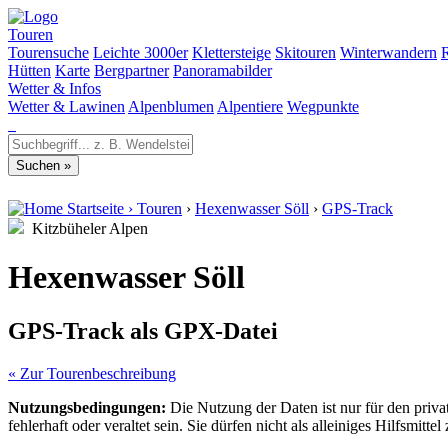
Touren
Tourensuche
Leichte 3000er
Klettersteige
Skitouren
Winterwandern
Hütten
Karte
Bergpartner
Panoramabilder
Wetter & Infos
Wetter & Lawinen
Alpenblumen
Alpentiere
Wegpunkte
Startseite
›
Touren
›
Hexenwasser Söll
›
GPS-Track
Kitzbüheler Alpen
Hexenwasser Söll
GPS-Track als GPX-Datei
« Zur Tourenbeschreibung
Nutzungsbedingungen:
Die Nutzung der Daten ist nur für den priv
fehlerhaft oder veraltet sein. Sie dürfen nicht als alleiniges Hilfsmi