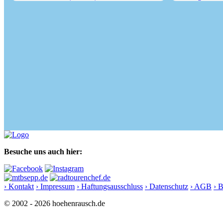
Großer Pölven (1595 m)
Juffinger Jöchl
Besuche uns auch hier:
› Kontakt
› Impressum
› Haftungsausschluss
› Datenschutz
› AGB
› 
© 2002 - 2026 hoehenrausch.de