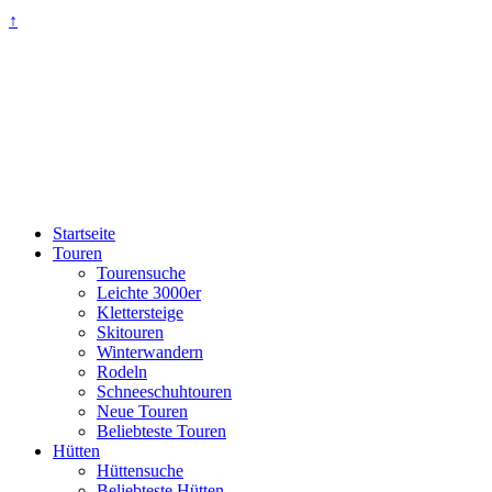
↑
Startseite
Touren
Tourensuche
Leichte 3000er
Klettersteige
Skitouren
Winterwandern
Rodeln
Schneeschuhtouren
Neue Touren
Beliebteste Touren
Hütten
Hüttensuche
Beliebteste Hütten