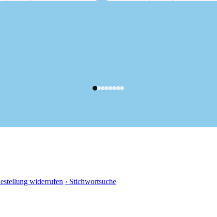
 (1181 m)
Scheffauer (2111 m) über den...
Bestellung widerrufen
› Stichwortsuche