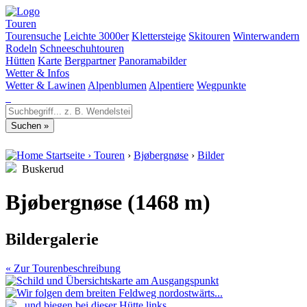
Touren
Tourensuche
Leichte 3000er
Klettersteige
Skitouren
Winterwandern
Rodeln
Schneeschuhtouren
Hütten
Karte
Bergpartner
Panoramabilder
Wetter & Infos
Wetter & Lawinen
Alpenblumen
Alpentiere
Wegpunkte
Startseite
›
Touren
›
Bjøbergnøse
›
Bilder
Buskerud
Bjøbergnøse (1468 m)
Bildergalerie
« Zur Tourenbeschreibung