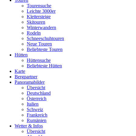
Touren
Tourensuche
Leichte 3000er
Klettersteige
Skitouren
Winterwandern
Rodeln
Schneeschuhtouren
Neue Touren
Beliebteste Touren
Hütten
Hüttensuche
Beliebteste Hütten
Karte
Bergpartner
Panoramabilder
Übersicht
Deutschland
Österreich
Italien
Schweiz
Frankreich
Rumänien
Wetter & Infos
Übersicht