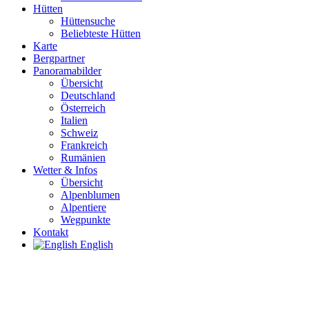
Hütten
Hüttensuche
Beliebteste Hütten
Karte
Bergpartner
Panoramabilder
Übersicht
Deutschland
Österreich
Italien
Schweiz
Frankreich
Rumänien
Wetter & Infos
Übersicht
Alpenblumen
Alpentiere
Wegpunkte
Kontakt
English