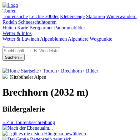
Touren
Tourensuche
Leichte 3000er
Klettersteige
Skitouren
Winterwandern
Rodeln
Schneeschuhtouren
Hütten
Karte
Bergpartner
Panoramabilder
Wetter & Infos
Wetter & Lawinen
Alpenblumen
Alpentiere
Wegpunkte
Startseite
›
Touren
›
Brechhorn
›
Bilder
Kitzbüheler Alpen
Brechhorn (2032 m)
Bildergalerie
« Zur Tourenbeschreibung