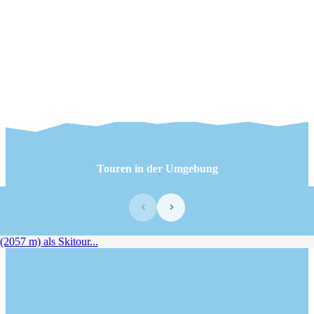
Touren in der Umgebung
‹
›
2057 m) als Skitour...