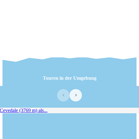
Touren in der Umgebung
‹
›
vedale (3769 m) als...