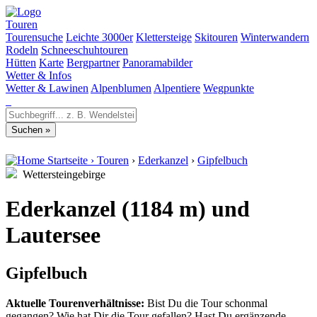
Touren
Tourensuche
Leichte 3000er
Klettersteige
Skitouren
Winterwandern
Rodeln
Schneeschuhtouren
Hütten
Karte
Bergpartner
Panoramabilder
Wetter & Infos
Wetter & Lawinen
Alpenblumen
Alpentiere
Wegpunkte
Startseite
›
Touren
›
Ederkanzel
›
Gipfelbuch
Wettersteingebirge
Ederkanzel (1184 m) und
Lautersee
Gipfelbuch
Aktuelle Tourenverhältnisse:
Bist Du die Tour schonmal
gegangen? Wie hat Dir die Tour gefallen? Hast Du ergänzende