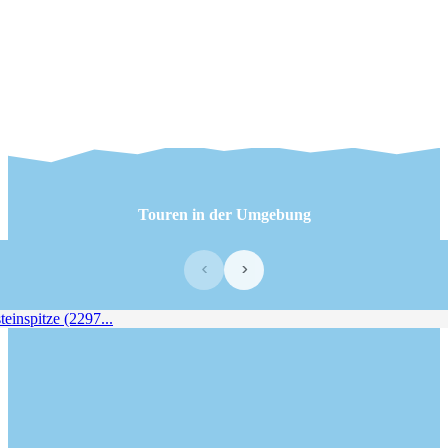
Touren in der Umgebung
‹
›
nspitze (2297...