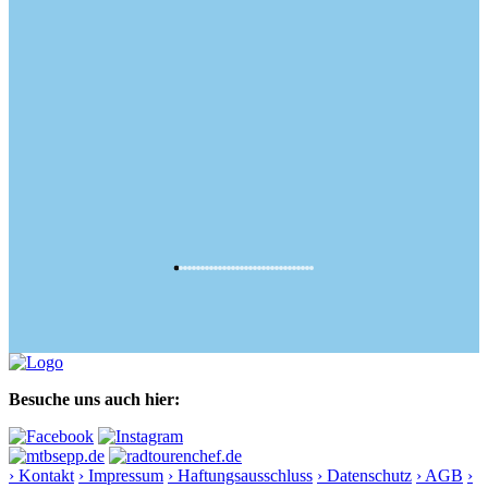
Besuche uns auch hier:
› Kontakt
› Impressum
› Haftungsausschluss
› Datenschutz
› AGB
›