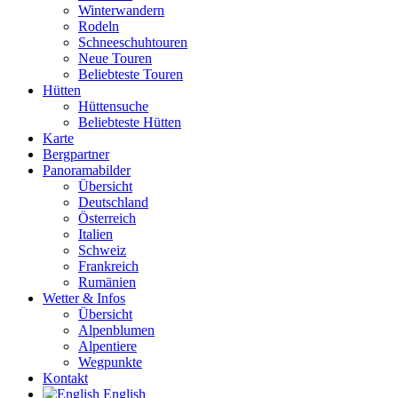
Winterwandern
Rodeln
Schneeschuhtouren
Neue Touren
Beliebteste Touren
Hütten
Hüttensuche
Beliebteste Hütten
Karte
Bergpartner
Panoramabilder
Übersicht
Deutschland
Österreich
Italien
Schweiz
Frankreich
Rumänien
Wetter & Infos
Übersicht
Alpenblumen
Alpentiere
Wegpunkte
Kontakt
English