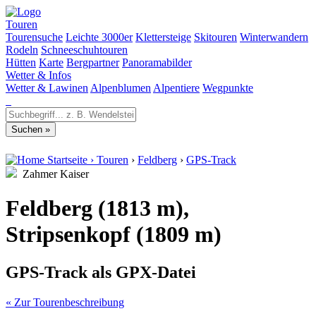
Touren
Tourensuche
Leichte 3000er
Klettersteige
Skitouren
Winterwandern
Rodeln
Schneeschuhtouren
Hütten
Karte
Bergpartner
Panoramabilder
Wetter & Infos
Wetter & Lawinen
Alpenblumen
Alpentiere
Wegpunkte
Startseite
›
Touren
›
Feldberg
›
GPS-Track
Zahmer Kaiser
Feldberg (1813 m),
Stripsenkopf (1809 m)
GPS-Track als GPX-Datei
« Zur Tourenbeschreibung